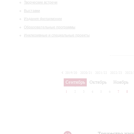
Творческие встречи
Выставки
Издания филармонии
Образовательные программы
Инклюзивные и специальные проекты
2019/20
2020/21
2021/22
2022/23
2023/
2024/25
2025/26
Сентябрь
Октябрь
Ноябрь
1
2
3
4
5
6
7
8
Торжество жиз