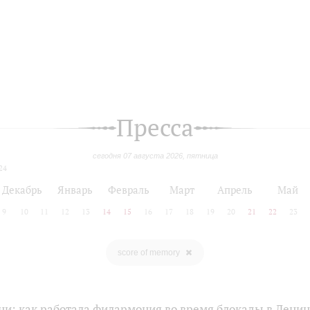
Пресса
сегодня 07 августа 2026, пятница
24
Декабрь
Январь
Февраль
Март
Апрель
Май
9
10
11
12
13
14
15
16
17
18
19
20
21
22
23
score of memory
ни: как работала филармония во время блокады в Лени