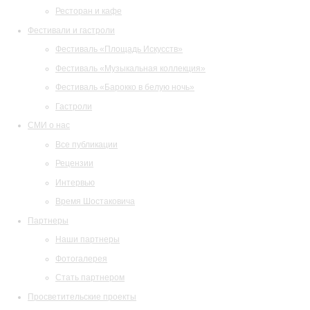
Ресторан и кафе
Фестивали и гастроли
Фестиваль «Площадь Искусств»
Фестиваль «Музыкальная коллекция»
Фестиваль «Барокко в белую ночь»
Гастроли
СМИ о нас
Все публикации
Рецензии
Интервью
Время Шостаковича
Партнеры
Наши партнеры
Фотогалерея
Стать партнером
Просветительские проекты