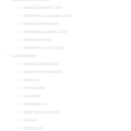
Билеты Большого зала
Абонементы Большого зала
Билеты Малого зала
Абонементы Малого зала
Как купить билет
Абонементы Музитория
О филармонии
Маэстро Темирканов
Правовая информация
Оркестры
Планы залов
Структура
Как добраться
Визит в филармонию
История
Библиотека