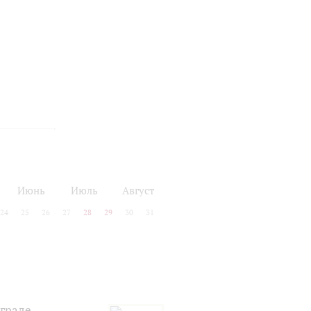
Июнь
Июль
Август
24
25
26
27
28
29
30
31
нграде