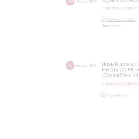
29
января
,
2022
партитура памяти
Новый проект 
27
января
,
2022
России (ГТРК «
(Слушайте с 14
партитура памяти