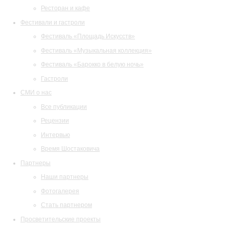
Ресторан и кафе
Фестивали и гастроли
Фестиваль «Площадь Искусств»
Фестиваль «Музыкальная коллекция»
Фестиваль «Барокко в белую ночь»
Гастроли
СМИ о нас
Все публикации
Рецензии
Интервью
Время Шостаковича
Партнеры
Наши партнеры
Фотогалерея
Стать партнером
Просветительские проекты