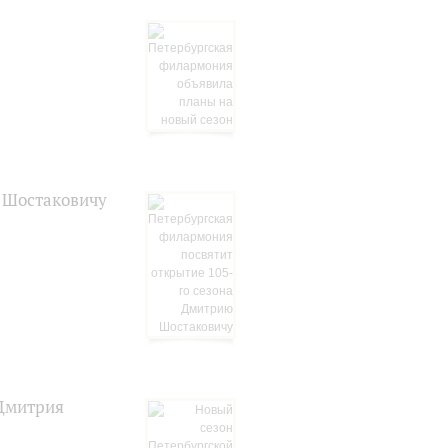
ю Шостаковичу
 Дмитрия