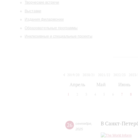
Творческие встречи
Выставки
Издания филармонии
Образовательные программы
Инклюзивные и специальные проекты
2019/20
2020/21
2021/22
2022/23
2023/
2024/25
2025/26
Апрель
Май
Июнь
1
2
3
4
5
6
7
8
В Санкт-Петер
26
сентября
,
2025