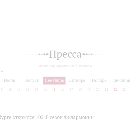
Пресса
сегодня 07 августа 2026, пятница
24
Июль
Август
Сентябрь
Октябрь
Ноябрь
Декабрь
9
10
11
12
13
14
15
16
17
18
19
20
21
22
23
бурге открылся 105-й сезон Филармонии