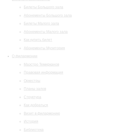
Билеты Большого зала
Абонементы Большого зала
Билеты Малого зала
Абонементы Малого зала
Как купить билет
Абонементы Музитория
О филармонии
Маэстро Темирканов
Правовая информация
Оркестры
Планы залов
Структура
Как добраться
Визит в филармонию
История
Библиотека