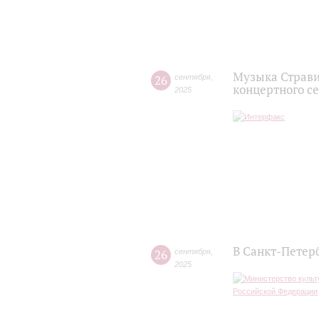
Музыка Страви
26
сентября
,
концертного се
2025
В Санкт-Петер
26
сентября
,
2025