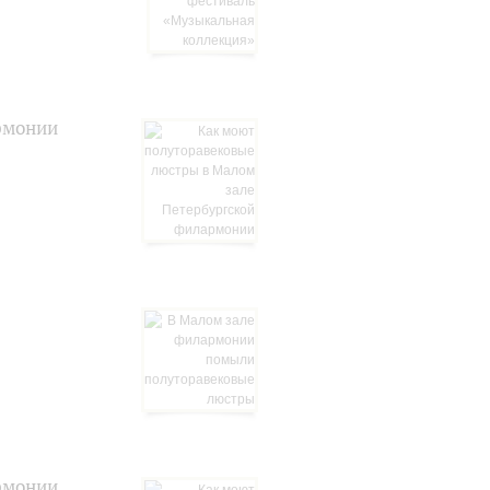
рмонии
рмонии