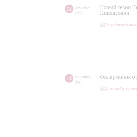
Новый сезон П
18
сентября
,
Пинхасович
2025
Филармония от
18
сентября
,
2025