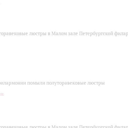
торавековые люстры в Малом зале Петербургской фила
филармонии помыли полуторавековые люстры
торавековые люстры в Малом зале Петербургской фила