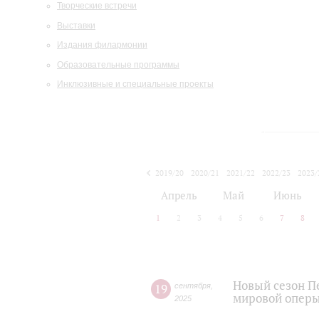
Творческие встречи
Выставки
Издания филармонии
Образовательные программы
Инклюзивные и специальные проекты
2019/20
2020/21
2021/22
2022/23
2023/
2024/25
2025/26
Апрель
Май
Июнь
1
2
3
4
5
6
7
8
Новый сезон П
19
сентября
,
мировой оперы
2025