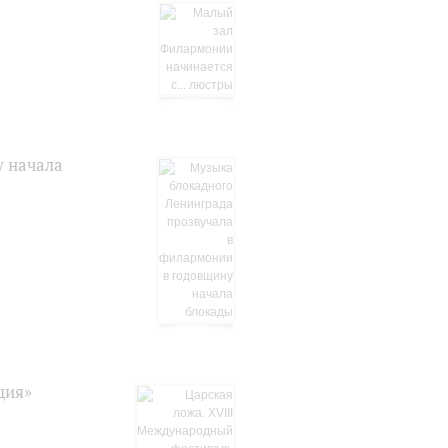
у начала
ция»