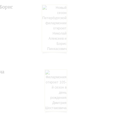
 Борис
ча