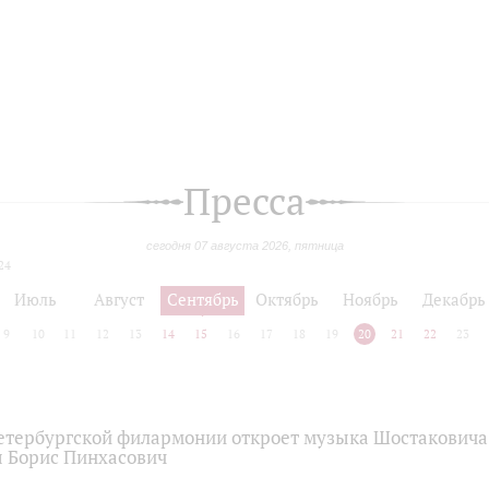
Пресса
сегодня 07 августа 2026, пятница
24
Июль
Август
Сентябрь
Октябрь
Ноябрь
Декабрь
9
10
11
12
13
14
15
16
17
18
19
20
21
22
23
етербургской филармонии откроет музыка Шостаковича 
 Борис Пинхасович