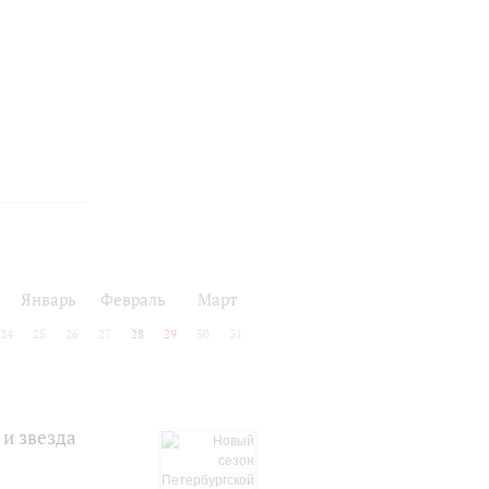
Январь
Февраль
Март
24
25
26
27
28
29
30
31
и звезда