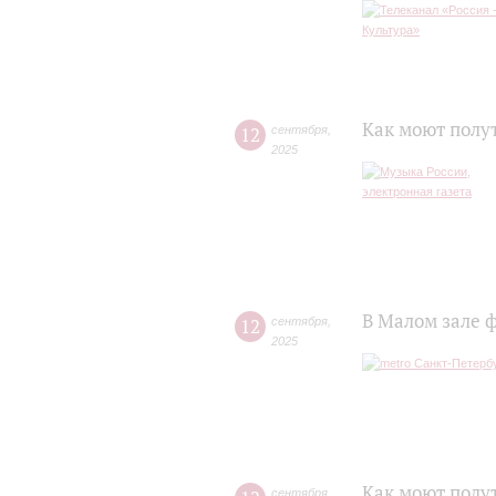
Как моют полу
12
сентября
,
2025
В Малом зале 
12
сентября
,
2025
Как моют полу
сентября
,