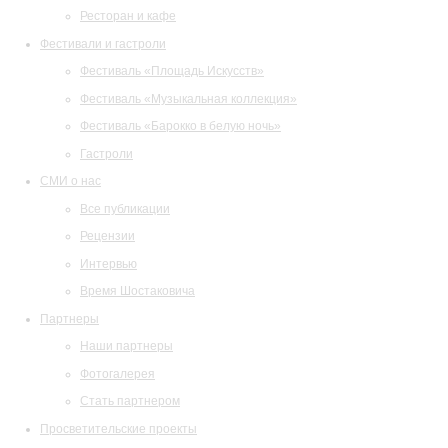
Ресторан и кафе
Фестивали и гастроли
Фестиваль «Площадь Искусств»
Фестиваль «Музыкальная коллекция»
Фестиваль «Барокко в белую ночь»
Гастроли
СМИ о нас
Все публикации
Рецензии
Интервью
Время Шостаковича
Партнеры
Наши партнеры
Фотогалерея
Стать партнером
Просветительские проекты