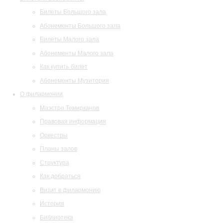
Билеты Большого зала
Абонементы Большого зала
Билеты Малого зала
Абонементы Малого зала
Как купить билет
Абонементы Музитория
О филармонии
Маэстро Темирканов
Правовая информация
Оркестры
Планы залов
Структура
Как добраться
Визит в филармонию
История
Библиотека