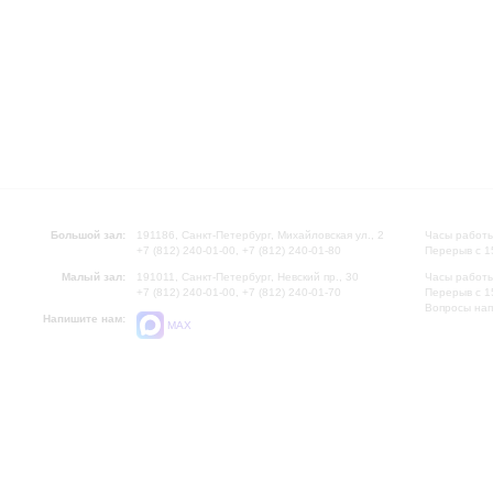
Большой зал:
191186, Санкт-Петербург, Михайловская ул., 2
Часы работы
+7 (812) 240-01-00, +7 (812) 240-01-80
Перерыв с 1
Малый зал:
191011, Санкт-Петербург, Невский пр., 30
Часы работы
+7 (812) 240-01-00, +7 (812) 240-01-70
Перерыв с 1
Вопросы на
Напишите нам:
MAX