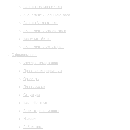
Билеты Большого зала
Абонементы Большого зала
Билеты Малого зала
Абонементы Малого зала
Как купить билет
Абонементы Музитория
О филармонии
Маэстро Темирканов
Правовая информация
Оркестры
Планы залов
Структура
Как добраться
Визит в филармонию
История
Библиотека