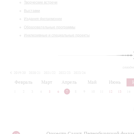
Творческие встречи
Выставки
Издания филармонии
Образовательные программы
Инклюзивные и специальные проекты
сегодн
2019/20
2020/21
2021/22
2022/23
2023/24
2024/25
2025/26
Февраль
Март
Апрель
Май
Июнь
1
2
3
4
5
6
7
8
9
10
11
12
13
14
Оркестр Санкт‑Петербургской фила