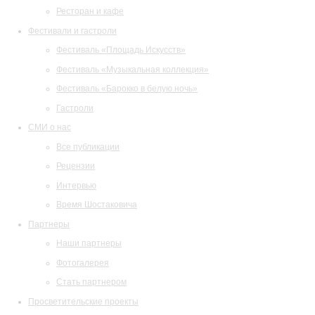
Ресторан и кафе
Фестивали и гастроли
Фестиваль «Площадь Искусств»
Фестиваль «Музыкальная коллекция»
Фестиваль «Барокко в белую ночь»
Гастроли
СМИ о нас
Все публикации
Рецензии
Интервью
Время Шостаковича
Партнеры
Наши партнеры
Фотогалерея
Стать партнером
Просветительские проекты