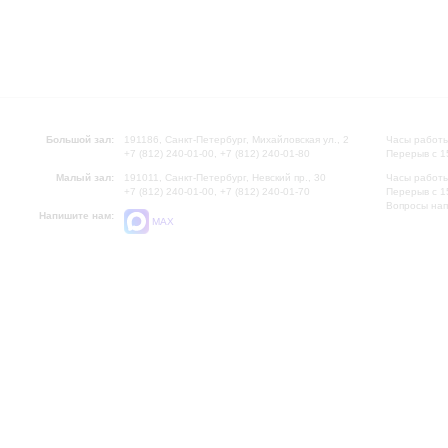
Большой зал:
191186, Санкт-Петербург, Михайловская ул., 2
Часы работы
+7 (812) 240-01-00, +7 (812) 240-01-80
Перерыв с 1
Малый зал:
191011, Санкт-Петербург, Невский пр., 30
Часы работы
+7 (812) 240-01-00, +7 (812) 240-01-70
Перерыв с 1
Вопросы на
Напишите нам:
MAX