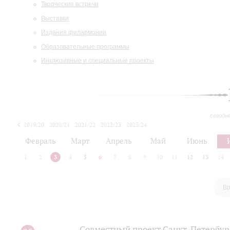
Творческие встречи
Выставки
Издания филармонии
Образовательные программы
Инклюзивные и специальные проекты
сегодн
2019/20
2020/21
2021/22
2022/23
2023/24
2024/25
2025/26
Февраль
Март
Апрель
Май
Июнь
1
2
3
4
5
6
7
8
9
10
11
12
13
14
Вр
Совместный проект Санкт-Петербур