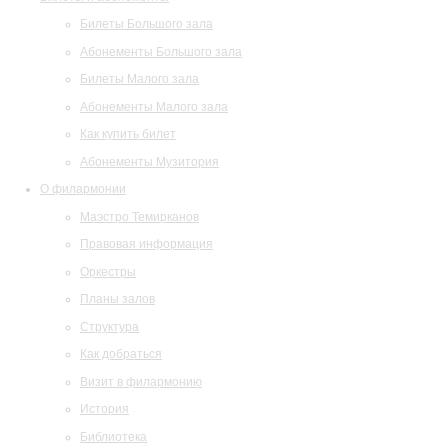
Билеты Большого зала
Абонементы Большого зала
Билеты Малого зала
Абонементы Малого зала
Как купить билет
Абонементы Музитория
О филармонии
Маэстро Темирканов
Правовая информация
Оркестры
Планы залов
Структура
Как добраться
Визит в филармонию
История
Библиотека