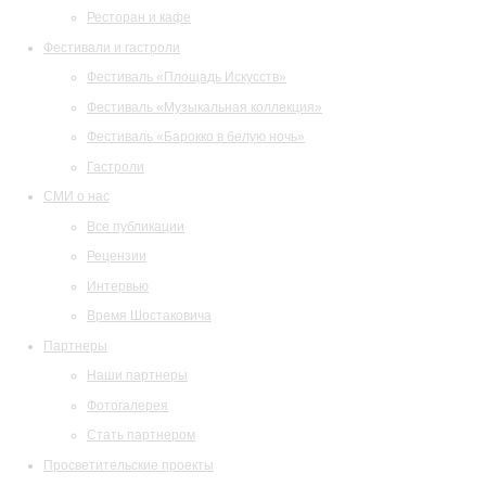
Ресторан и кафе
Фестивали и гастроли
Фестиваль «Площадь Искусств»
Фестиваль «Музыкальная коллекция»
Фестиваль «Барокко в белую ночь»
Гастроли
СМИ о нас
Все публикации
Рецензии
Интервью
Время Шостаковича
Партнеры
Наши партнеры
Фотогалерея
Стать партнером
Просветительские проекты