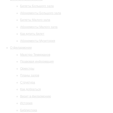
Билеты Большого зала
Абонементы Большого зала
Билеты Малого зала
Абонементы Малого зала
Как купить билет
Абонементы Музитория
О филармонии
Маэстро Темирканов
Правовая информация
Оркестры
Планы залов
Структура
Как добраться
Визит в филармонию
История
Библиотека