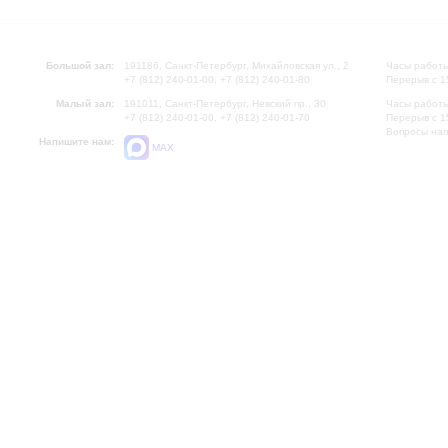
Большой зал:
191186, Санкт-Петербург, Михайловская ул., 2
Часы работы
+7 (812) 240-01-00, +7 (812) 240-01-80
Перерыв с 1
Малый зал:
191011, Санкт-Петербург, Невский пр., 30
Часы работы
+7 (812) 240-01-00, +7 (812) 240-01-70
Перерыв с 1
Вопросы на
Напишите нам:
MAX