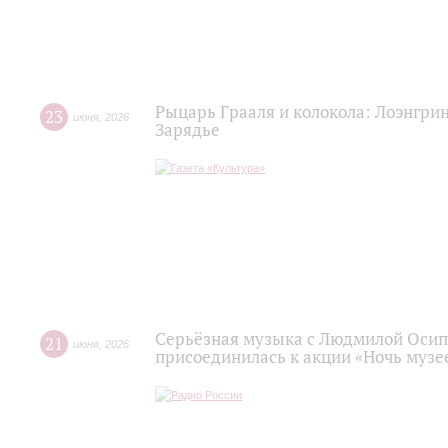
Рыцарь Грааля и колокола: Лоэнгрин
23
июня
,
2026
Зарядье
Серьёзная музыка с Людмилой Осип
21
июня
,
2026
присоединилась к акции «Ночь музее