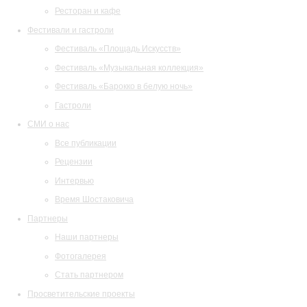
Ресторан и кафе
Фестивали и гастроли
Фестиваль «Площадь Искусств»
Фестиваль «Музыкальная коллекция»
Фестиваль «Барокко в белую ночь»
Гастроли
СМИ о нас
Все публикации
Рецензии
Интервью
Время Шостаковича
Партнеры
Наши партнеры
Фотогалерея
Стать партнером
Просветительские проекты