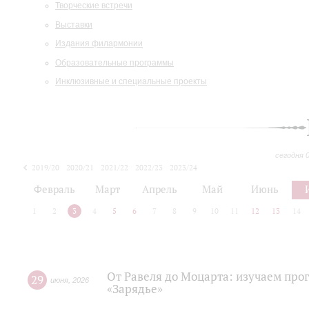
Творческие встречи
Выставки
Издания филармонии
Образовательные программы
Инклюзивные и специальные проекты
сегодня 
2019/20
2020/21
2021/22
2022/23
2023/24
2024/25
2025/26
Февраль
Март
Апрель
Май
Июнь
1
2
3
4
5
6
7
8
9
10
11
12
13
14
От Равеля до Моцарта: изучаем про
29
июня
,
2026
«Зарядье»