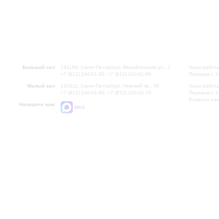
Большой зал:
191186, Санкт-Петербург, Михайловская ул., 2
Часы работы
+7 (812) 240-01-00, +7 (812) 240-01-80
Перерыв с 1
Малый зал:
191011, Санкт-Петербург, Невский пр., 30
Часы работы
+7 (812) 240-01-00, +7 (812) 240-01-70
Перерыв с 1
Вопросы на
Напишите нам:
MAX