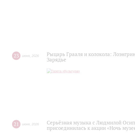
Рыцарь Грааля и колокола: Лоэнгрин
23
июня
,
2026
Зарядье
Серьёзная музыка с Людмилой Осип
21
июня
,
2026
присоединилась к акции «Ночь музее