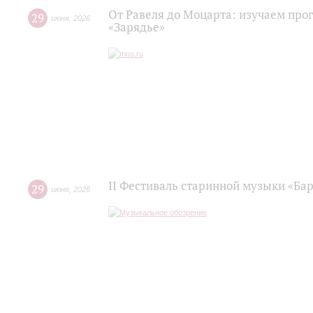
От Равеля до Моцарта: изучаем про
29
июня
,
2026
«Зарядье»
II Фестиваль старинной музыки «Баро
29
июня
,
2026