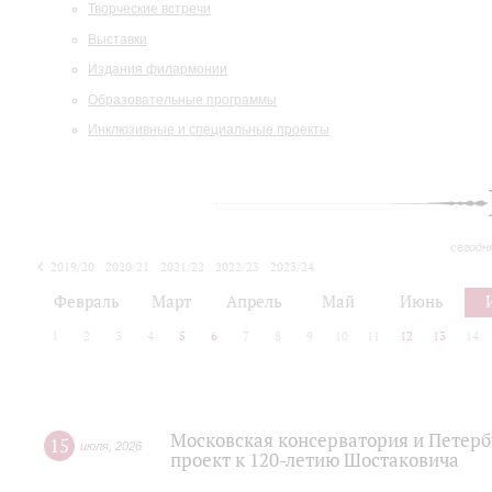
Творческие встречи
Выставки
Издания филармонии
Образовательные программы
Инклюзивные и специальные проекты
сегодн
2019/20
2020/21
2021/22
2022/23
2023/24
2024/25
2025/26
Февраль
Март
Апрель
Май
Июнь
1
2
3
4
5
6
7
8
9
10
11
12
13
14
Московская консерватория и Петер
15
июля
,
2026
проект к 120-летию Шостаковича