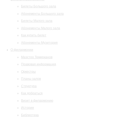
Билеты Большого зала
Абонементы Большого зала
Билеты Малого зала
Абонементы Малого зала
Как купить билет
Абонементы Музитория
О филармонии
Маэстро Темирканов
Правовая информация
Оркестры
Планы залов
Структура
Как добраться
Визит в филармонию
История
Библиотека