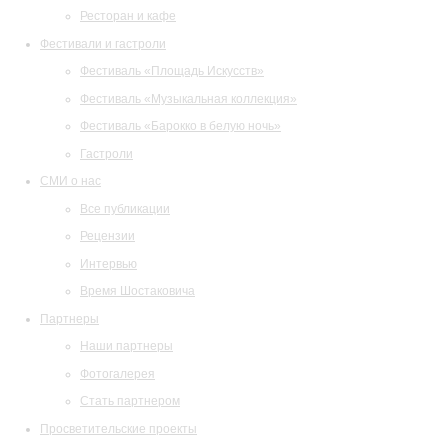
Ресторан и кафе
Фестивали и гастроли
Фестиваль «Площадь Искусств»
Фестиваль «Музыкальная коллекция»
Фестиваль «Барокко в белую ночь»
Гастроли
СМИ о нас
Все публикации
Рецензии
Интервью
Время Шостаковича
Партнеры
Наши партнеры
Фотогалерея
Стать партнером
Просветительские проекты