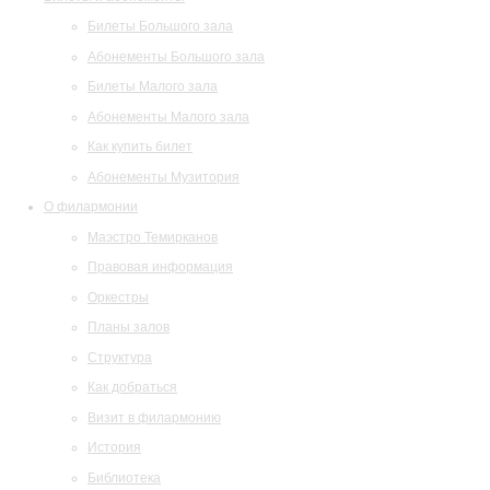
Билеты Большого зала
Абонементы Большого зала
Билеты Малого зала
Абонементы Малого зала
Как купить билет
Абонементы Музитория
О филармонии
Маэстро Темирканов
Правовая информация
Оркестры
Планы залов
Структура
Как добраться
Визит в филармонию
История
Библиотека