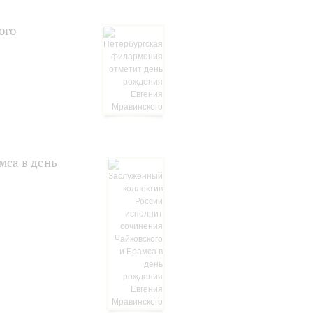
ого
мса в день