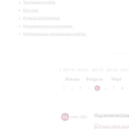
Творческие встречи
Выставки
Издания филармонии
Образовательные программы
Инклюзивные и специальные проекты
2019/20
2020/21
2021/22
2022/23
2023/
2024/25
2025/26
Январь
Февраль
Март
1
2
3
4
5
6
7
8
Парламентская
04
июня
,
2026