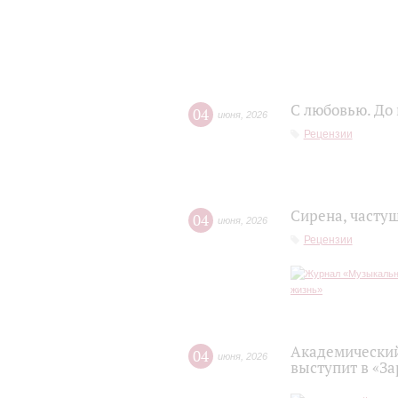
С любовью. До
04
июня
,
2026
Рецензии
Сирена, часту
04
июня
,
2026
Рецензии
Академический
04
июня
,
2026
выступит в «З