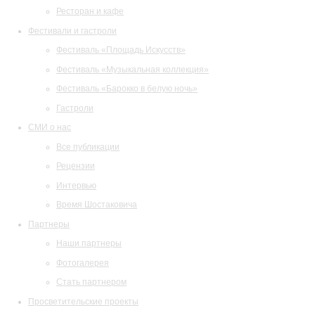
Ресторан и кафе
Фестивали и гастроли
Фестиваль «Площадь Искусств»
Фестиваль «Музыкальная коллекция»
Фестиваль «Барокко в белую ночь»
Гастроли
СМИ о нас
Все публикации
Рецензии
Интервью
Время Шостаковича
Партнеры
Наши партнеры
Фотогалерея
Стать партнером
Просветительские проекты