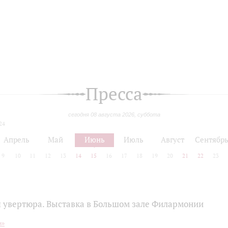
Пресса
сегодня 08 августа 2026, суббота
24
Апрель
Май
Июнь
Июль
Август
Сентябр
9
10
11
12
13
14
15
16
17
18
19
20
21
22
23
 увертюра. Выставка в Большом зале Филармонии