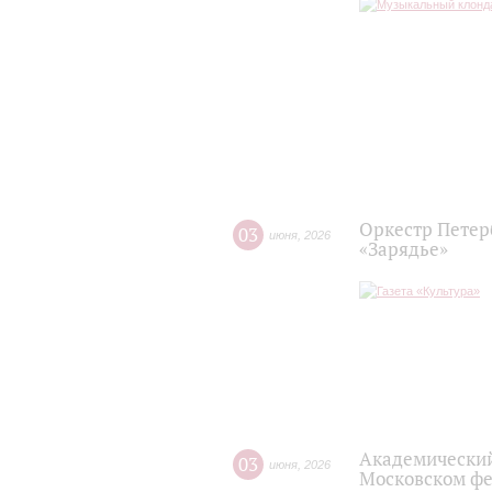
Оркестр Петер
03
июня
,
2026
«Зарядье»
Академический
03
июня
,
2026
Московском фе