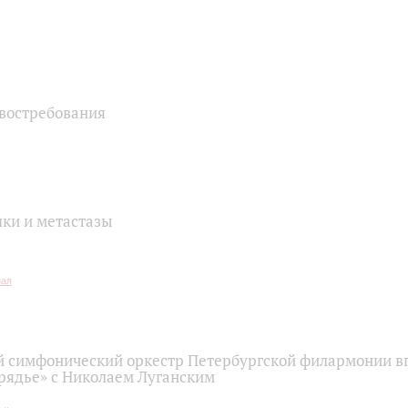
 востребования
шки и метастазы
 симфонический оркестр Петербургской филармонии в
арядье» с Николаем Луганским