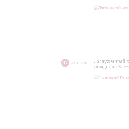
Заслуженный к
02
июня
,
2026
рождения Евге