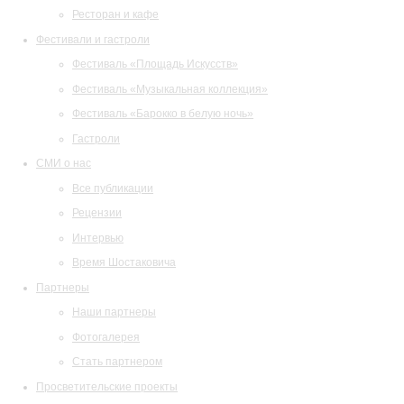
Ресторан и кафе
Фестивали и гастроли
Фестиваль «Площадь Искусств»
Фестиваль «Музыкальная коллекция»
Фестиваль «Барокко в белую ночь»
Гастроли
СМИ о нас
Все публикации
Рецензии
Интервью
Время Шостаковича
Партнеры
Наши партнеры
Фотогалерея
Стать партнером
Просветительские проекты