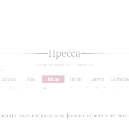
Пресса
сегодня 09 августа 2026, воскресенье
24
Апрель
Май
Июнь
Июль
Август
Сентябр
9
10
11
12
13
14
15
16
17
18
19
20
21
22
23
Моцарта: изучаем программу финальной недели летнего