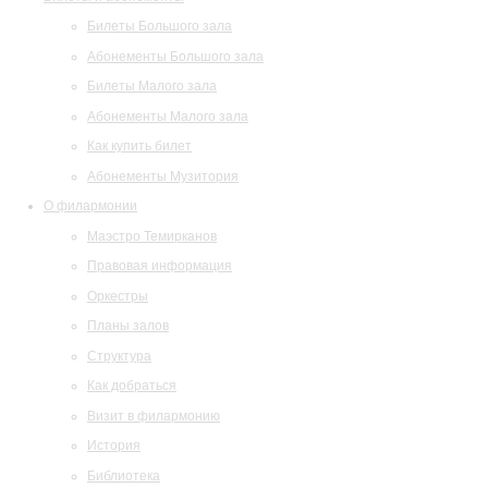
Билеты Большого зала
Абонементы Большого зала
Билеты Малого зала
Абонементы Малого зала
Как купить билет
Абонементы Музитория
О филармонии
Маэстро Темирканов
Правовая информация
Оркестры
Планы залов
Структура
Как добраться
Визит в филармонию
История
Библиотека