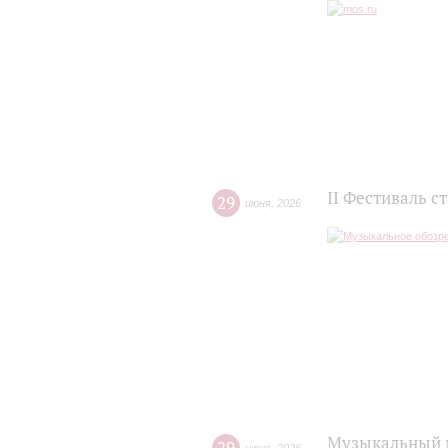
II Фестиваль с
29
июня
,
2026
Музыкальный м