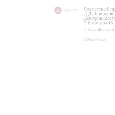
Совместный пр
25
июня
,
2026
Д.Д. Шостакови
Дмитрия Шоста
7-й минуты 18
Время Шостакови