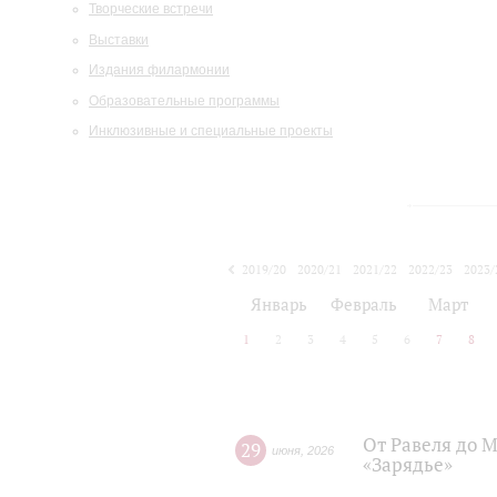
Творческие встречи
Выставки
Издания филармонии
Образовательные программы
Инклюзивные и специальные проекты
2019/20
2020/21
2021/22
2022/23
2023/
2024/25
2025/26
Январь
Февраль
Март
1
2
3
4
5
6
7
8
От Равеля до 
29
июня
,
2026
«Зарядье»