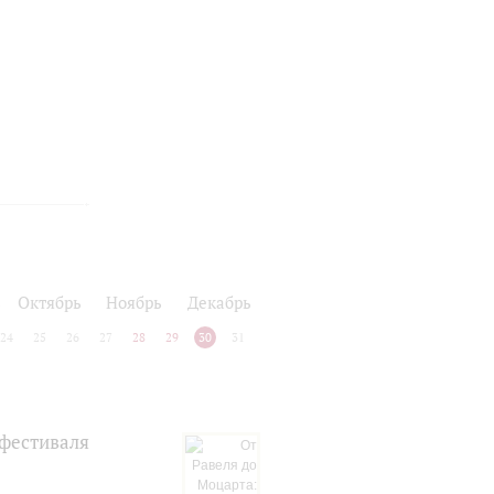
ь
Октябрь
Ноябрь
Декабрь
24
25
26
27
28
29
30
31
 фестиваля