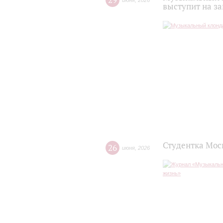
29
июня
,
2026
выступит на з
Студентка Мос
26
июня
,
2026