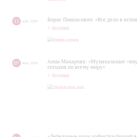
Борис Пинхасович: «Все дело в испо
15
мая
,
2026
Интервью
Анна Макарова: «Музыкальные «вну
07
мая
,
2026
сегодня по всему миру»
Интервью
«Лебединые руки арфистки бродят в