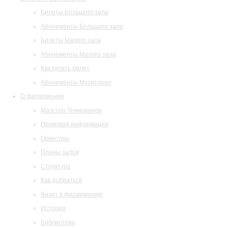
Билеты Большого зала
Абонементы Большого зала
Билеты Малого зала
Абонементы Малого зала
Как купить билет
Абонементы Музитория
О филармонии
Маэстро Темирканов
Правовая информация
Оркестры
Планы залов
Структура
Как добраться
Визит в филармонию
История
Библиотека