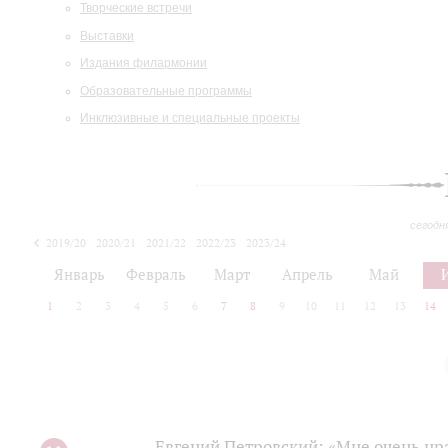
Творческие встречи
Выставки
Издания филармонии
Образовательные программы
Инклюзивные и специальные проекты
сегодн
2019/20
2020/21
2021/22
2022/23
2023/24
2024/25
2025/26
Январь
Февраль
Март
Апрель
Май
1
2
3
4
5
6
7
8
9
10
11
12
13
14
Евгений Петровский: «Мне очень нр