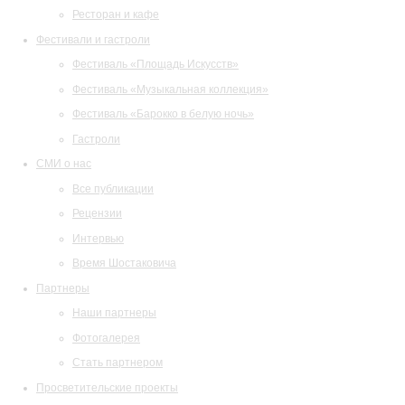
Ресторан и кафе
Фестивали и гастроли
Фестиваль «Площадь Искусств»
Фестиваль «Музыкальная коллекция»
Фестиваль «Барокко в белую ночь»
Гастроли
СМИ о нас
Все публикации
Рецензии
Интервью
Время Шостаковича
Партнеры
Наши партнеры
Фотогалерея
Стать партнером
Просветительские проекты