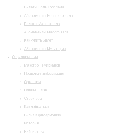
Билеты Большого зала
Абонементы Большого зала
Билеты Малого зала
Абонементы Малого зала
Как купить билет
Абонементы Музитория
О филармонии
Маэстро Темирканов
Правовая информация
Оркестры
Планы залов
Структура
Как добраться
Визит в филармонию
История
Библиотека