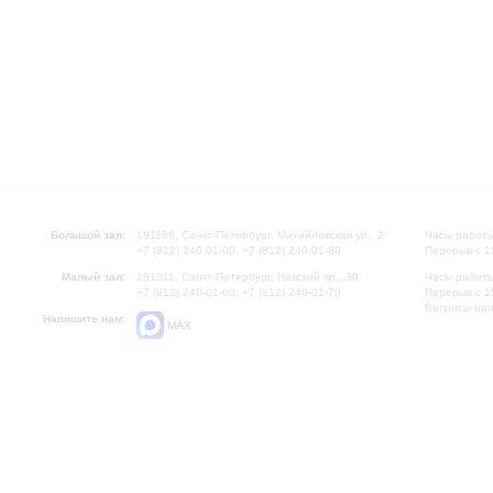
Большой зал:
191186, Санкт-Петербург, Михайловская ул., 2
Часы работы
+7 (812) 240-01-00, +7 (812) 240-01-80
Перерыв с 1
Малый зал:
191011, Санкт-Петербург, Невский пр., 30
Часы работы
+7 (812) 240-01-00, +7 (812) 240-01-70
Перерыв с 1
Вопросы на
Напишите нам:
MAX