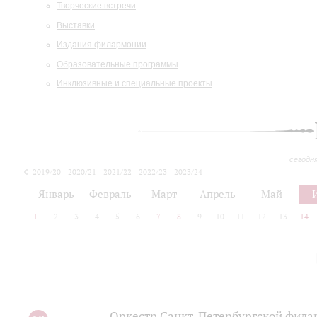
Творческие встречи
Выставки
Издания филармонии
Образовательные программы
Инклюзивные и специальные проекты
сегодн
2019/20
2020/21
2021/22
2022/23
2023/24
2024/25
2025/26
Январь
Февраль
Март
Апрель
Май
1
2
3
4
5
6
7
8
9
10
11
12
13
14
Оркестр Санкт‑Петербургской фила