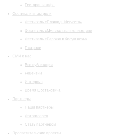
Ресторан и кафе
Фестивали и гастроли
Фестиваль «Площадь Искусств»
Фестиваль «Музыкальная коллекция»
Фестиваль «Барокко в белую ночь»
Гастроли
СМИ о нас
Все публикации
Рецензии
Интервью
Время Шостаковича
Партнеры
Наши партнеры
Фотогалерея
Стать партнером
Просветительские проекты