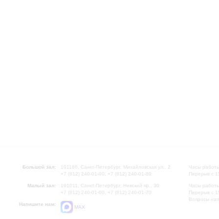
Большой зал:
191186, Санкт-Петербург, Михайловская ул., 2
Часы работы
+7 (812) 240-01-00, +7 (812) 240-01-80
Перерыв с 1
Малый зал:
191011, Санкт-Петербург, Невский пр., 30
Часы работы
+7 (812) 240-01-00, +7 (812) 240-01-70
Перерыв с 1
Вопросы на
Напишите нам:
MAX