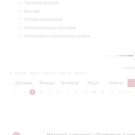
Творческие встречи
Выставки
Издания филармонии
Образовательные программы
Инклюзивные и специальные проекты
сегодн
2019/20
2020/21
2021/22
2022/23
2023/24
2024/25
2025/26
Декабрь
Январь
Февраль
Март
Апрель
1
2
3
4
5
6
7
8
9
10
11
12
13
14
Николай Алексеев: «Партитуру в сам