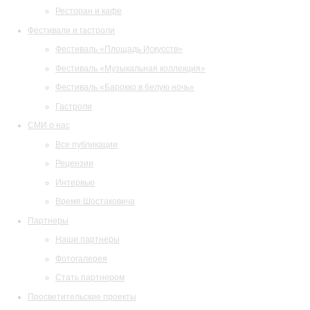
Ресторан и кафе
Фестивали и гастроли
Фестиваль «Площадь Искусств»
Фестиваль «Музыкальная коллекция»
Фестиваль «Барокко в белую ночь»
Гастроли
СМИ о нас
Все публикации
Рецензии
Интервью
Время Шостаковича
Партнеры
Наши партнеры
Фотогалерея
Стать партнером
Просветительские проекты