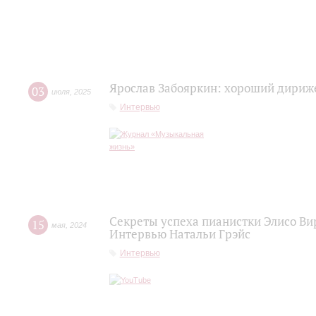
Ярослав Забояркин: хороший дириже
03
июля
,
2025
Интервью
Секреты успеха пианистки Элисо Вир
15
мая
,
2024
Интервью Натальи Грэйс
Интервью