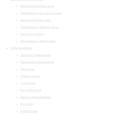
Билеты Большого зала
Абонементы Большого зала
Билеты Малого зала
Абонементы Малого зала
Как купить билет
Абонементы Музитория
О филармонии
Маэстро Темирканов
Правовая информация
Оркестры
Планы залов
Структура
Как добраться
Визит в филармонию
История
Библиотека