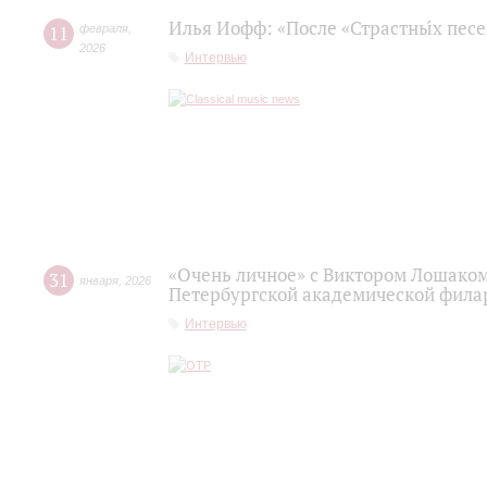
Илья Иофф: «После «Страстны́х пес
11
февраля
,
2026
Интервью
«Очень личное» с Виктором Лошаком
31
января
,
2026
Петербургской академической фила
Интервью