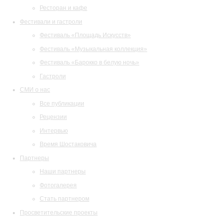
Ресторан и кафе
Фестивали и гастроли
Фестиваль «Площадь Искусств»
Фестиваль «Музыкальная коллекция»
Фестиваль «Барокко в белую ночь»
Гастроли
СМИ о нас
Все публикации
Рецензии
Интервью
Время Шостаковича
Партнеры
Наши партнеры
Фотогалерея
Стать партнером
Просветительские проекты