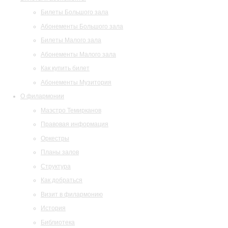
Билеты Большого зала
Абонементы Большого зала
Билеты Малого зала
Абонементы Малого зала
Как купить билет
Абонементы Музитория
О филармонии
Маэстро Темирканов
Правовая информация
Оркестры
Планы залов
Структура
Как добраться
Визит в филармонию
История
Библиотека