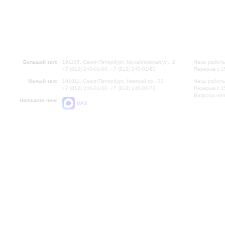
Большой зал:
191186, Санкт-Петербург, Михайловская ул., 2
Часы работы
+7 (812) 240-01-00, +7 (812) 240-01-80
Перерыв с 1
Малый зал:
191011, Санкт-Петербург, Невский пр., 30
Часы работы
+7 (812) 240-01-00, +7 (812) 240-01-70
Перерыв с 1
Вопросы на
Напишите нам:
MAX