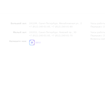
Большой зал:
191186, Санкт-Петербург, Михайловская ул., 2
Часы работы
+7 (812) 240-01-00, +7 (812) 240-01-80
Перерыв с 1
Малый зал:
191011, Санкт-Петербург, Невский пр., 30
Часы работы
+7 (812) 240-01-00, +7 (812) 240-01-70
Перерыв с 1
Вопросы на
Напишите нам:
MAX