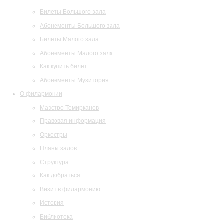
Билеты Большого зала
Абонементы Большого зала
Билеты Малого зала
Абонементы Малого зала
Как купить билет
Абонементы Музитория
О филармонии
Маэстро Темирканов
Правовая информация
Оркестры
Планы залов
Структура
Как добраться
Визит в филармонию
История
Библиотека