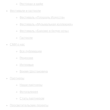
Ресторан и кафе
Фестивали и гастроли
Фестиваль «Площадь Искусств»
Фестиваль «Музыкальная коллекция»
Фестиваль «Барокко в белую ночь»
Гастроли
СМИ о нас
Все публикации
Рецензии
Интервью
Время Шостаковича
Партнеры
Наши партнеры
Фотогалерея
Стать партнером
Просветительские проекты