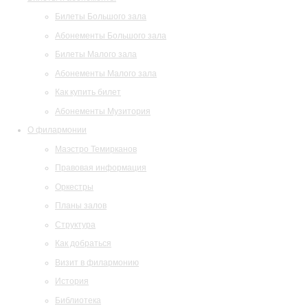
Билеты Большого зала
Абонементы Большого зала
Билеты Малого зала
Абонементы Малого зала
Как купить билет
Абонементы Музитория
О филармонии
Маэстро Темирканов
Правовая информация
Оркестры
Планы залов
Структура
Как добраться
Визит в филармонию
История
Библиотека