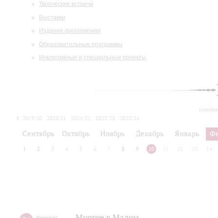
Творческие встречи
Выставки
Издания филармонии
Образовательные программы
Инклюзивные и специальные проекты
сегодн
2019/20
2020/21
2021/22
2022/23
2023/24
2024/25
2025/26
Сентябрь
Октябрь
Ноябрь
Декабрь
Январь
Ф
1
2
3
4
5
6
7
8
9
10
11
12
13
14
Многое в Малом
февраля
,