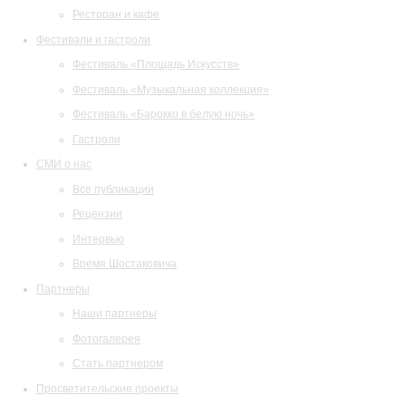
Ресторан и кафе
Фестивали и гастроли
Фестиваль «Площадь Искусств»
Фестиваль «Музыкальная коллекция»
Фестиваль «Барокко в белую ночь»
Гастроли
СМИ о нас
Все публикации
Рецензии
Интервью
Время Шостаковича
Партнеры
Наши партнеры
Фотогалерея
Стать партнером
Просветительские проекты