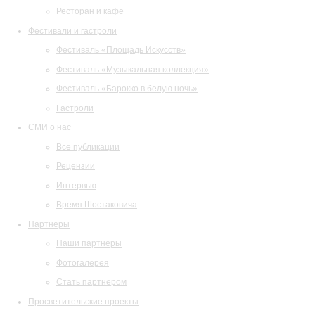
Ресторан и кафе
Фестивали и гастроли
Фестиваль «Площадь Искусств»
Фестиваль «Музыкальная коллекция»
Фестиваль «Барокко в белую ночь»
Гастроли
СМИ о нас
Все публикации
Рецензии
Интервью
Время Шостаковича
Партнеры
Наши партнеры
Фотогалерея
Стать партнером
Просветительские проекты