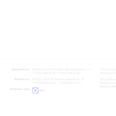
Большой зал:
191186, Санкт-Петербург, Михайловская ул., 2
Часы работы
+7 (812) 240-01-00, +7 (812) 240-01-80
Перерыв с 1
Малый зал:
191011, Санкт-Петербург, Невский пр., 30
Часы работы
+7 (812) 240-01-00, +7 (812) 240-01-70
Перерыв с 1
Вопросы на
Напишите нам:
MAX