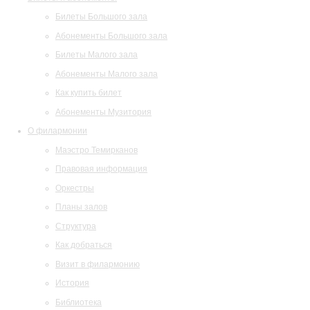
Билеты Большого зала
Абонементы Большого зала
Билеты Малого зала
Абонементы Малого зала
Как купить билет
Абонементы Музитория
О филармонии
Маэстро Темирканов
Правовая информация
Оркестры
Планы залов
Структура
Как добраться
Визит в филармонию
История
Библиотека