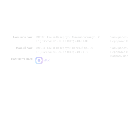
Большой зал:
191186, Санкт-Петербург, Михайловская ул., 2
Часы работы
+7 (812) 240-01-00, +7 (812) 240-01-80
Перерыв с 1
Малый зал:
191011, Санкт-Петербург, Невский пр., 30
Часы работы
+7 (812) 240-01-00, +7 (812) 240-01-70
Перерыв с 1
Вопросы на
Напишите нам:
MAX