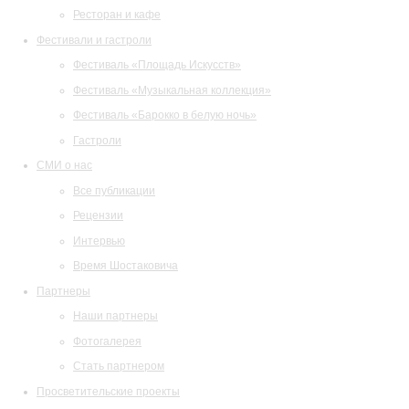
Ресторан и кафе
Фестивали и гастроли
Фестиваль «Площадь Искусств»
Фестиваль «Музыкальная коллекция»
Фестиваль «Барокко в белую ночь»
Гастроли
СМИ о нас
Все публикации
Рецензии
Интервью
Время Шостаковича
Партнеры
Наши партнеры
Фотогалерея
Стать партнером
Просветительские проекты