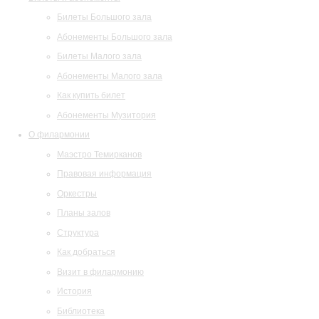
Билеты Большого зала
Абонементы Большого зала
Билеты Малого зала
Абонементы Малого зала
Как купить билет
Абонементы Музитория
О филармонии
Маэстро Темирканов
Правовая информация
Оркестры
Планы залов
Структура
Как добраться
Визит в филармонию
История
Библиотека