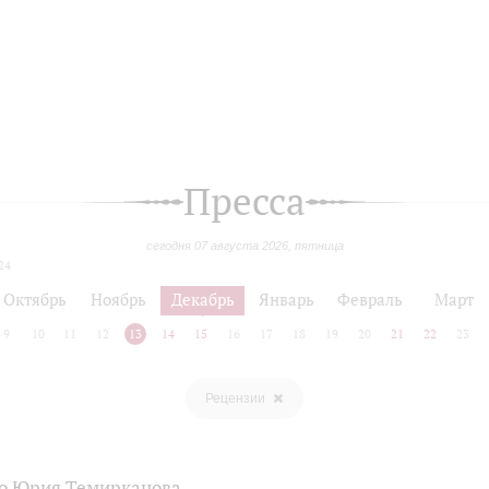
Пресса
сегодня 07 августа 2026, пятница
24
Октябрь
Ноябрь
Декабрь
Январь
Февраль
Март
9
10
11
12
13
14
15
16
17
18
19
20
21
22
23
Рецензии
о Юрия Темирканова