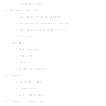
Ресторан и кафе
Фестивали и гастроли
Фестиваль «Площадь Искусств»
Фестиваль «Музыкальная коллекция»
Фестиваль «Барокко в белую ночь»
Гастроли
СМИ о нас
Все публикации
Рецензии
Интервью
Время Шостаковича
Партнеры
Наши партнеры
Фотогалерея
Стать партнером
Просветительские проекты