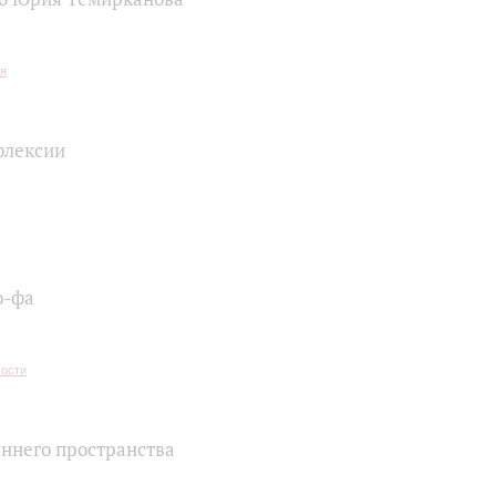
флексии
о-фа
ннего пространства