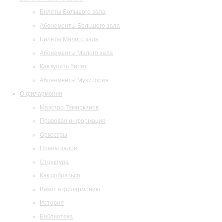
Билеты Большого зала
Абонементы Большого зала
Билеты Малого зала
Абонементы Малого зала
Как купить билет
Абонементы Музитория
О филармонии
Маэстро Темирканов
Правовая информация
Оркестры
Планы залов
Структура
Как добраться
Визит в филармонию
История
Библиотека