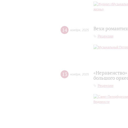
Вехи романтиз
14
ноября
,
2025
Рецензии
«Неравенство»
13
ноября
,
2025
большого орке
Рецензии