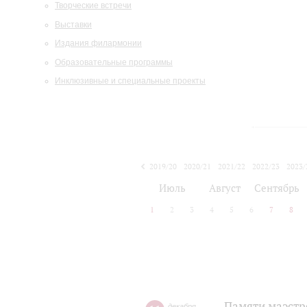
Творческие встречи
Выставки
Издания филармонии
Образовательные программы
Инклюзивные и специальные проекты
2019/20
2020/21
2021/22
2022/23
2023/
2024/25
2025/26
Июль
Август
Сентябрь
1
2
3
4
5
6
7
8
Памяти маэстр
декабря
,