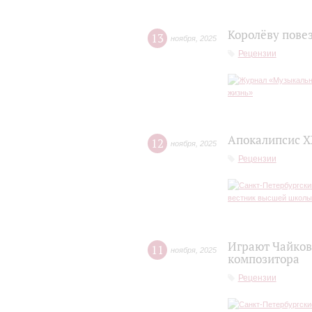
Королёву пове
13
ноября
,
2025
Рецензии
Апокалипсис X
12
ноября
,
2025
Рецензии
Играют Чайков
11
ноября
,
2025
композитора
Рецензии