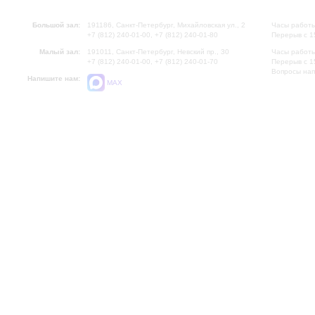
Большой зал:
191186, Санкт-Петербург, Михайловская ул., 2
Часы работы
+7 (812) 240-01-00, +7 (812) 240-01-80
Перерыв с 1
Малый зал:
191011, Санкт-Петербург, Невский пр., 30
Часы работы
+7 (812) 240-01-00, +7 (812) 240-01-70
Перерыв с 1
Вопросы на
Напишите нам:
MAX