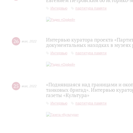
Евгением Петровским об историко-
Интервью
партитура памяти
Интервью куратора проекта «Парти
26
мая
,
2022
документальных находках в музеях 
Интервью
партитура памяти
«Поднявшаяся над границами и око
25
мая
,
2022
танковых бригад». Интервью курато
газеты «Культура»
Интервью
партитура памяти