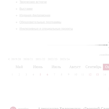
Творческие встречи
Выставки
Издания филармонии
Образовательные программы
Инклюзивные и специальные проекты
сегодн
2019/20
2020/21
2021/22
2022/23
2023/24
2024/25
2025/26
Май
Июнь
Июль
Август
Сентябрь
О
1
2
3
4
5
6
7
8
9
10
11
12
13
14
Александр Белоненко: «Георгий Cви
октября
,