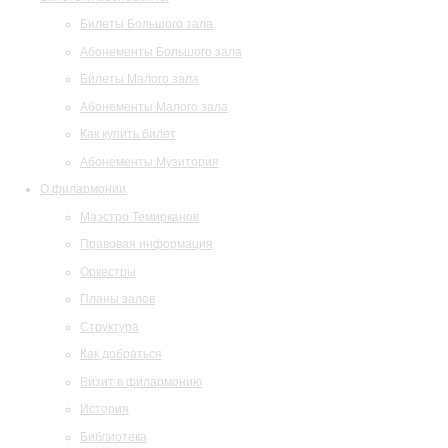
Билеты Большого зала
Абонементы Большого зала
Билеты Малого зала
Абонементы Малого зала
Как купить билет
Абонементы Музитория
О филармонии
Маэстро Темирканов
Правовая информация
Оркестры
Планы залов
Структура
Как добраться
Визит в филармонию
История
Библиотека