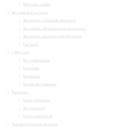
Ресторан и кафе
Фестивали и гастроли
Фестиваль «Площадь Искусств»
Фестиваль «Музыкальная коллекция»
Фестиваль «Барокко в белую ночь»
Гастроли
СМИ о нас
Все публикации
Рецензии
Интервью
Время Шостаковича
Партнеры
Наши партнеры
Фотогалерея
Стать партнером
Просветительские проекты