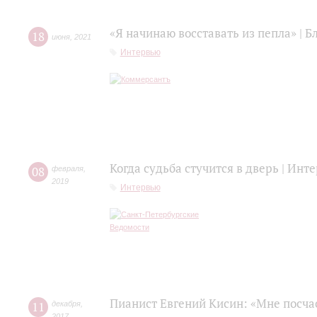
«Я начинаю восставать из пепла» | 
18
июня
,
2021
Интервью
Когда судьба стучится в дверь | Ин
08
февраля
,
2019
Интервью
Пианист Евгений Кисин: «Мне посча
11
декабря
,
2017