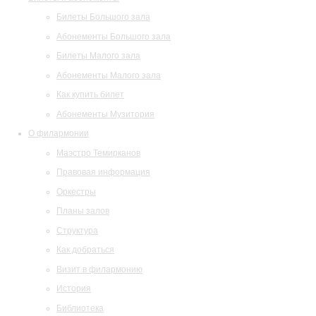
Билеты Большого зала
Абонементы Большого зала
Билеты Малого зала
Абонементы Малого зала
Как купить билет
Абонементы Музитория
О филармонии
Маэстро Темирканов
Правовая информация
Оркестры
Планы залов
Структура
Как добраться
Визит в филармонию
История
Библиотека