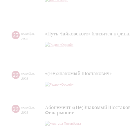
«Путь Чайковского» близится к фина
23
октября
,
2025
«(Не)Знакомый Шостакович»
23
октября
,
2025
Абонемент «(Не)Знакомый Шостаков
23
октября
,
Филармонии
2025