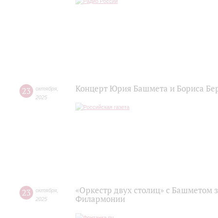
Концерт Юрия Башмета и Бориса Бер
23
октября
,
2025
«Оркестр двух столиц» с Башметом з
23
октября
,
Филармонии
2025