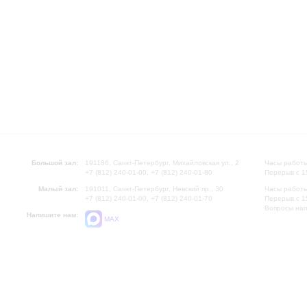
Большой зал:
191186, Санкт-Петербург, Михайловская ул., 2
Часы работы
+7 (812) 240-01-00, +7 (812) 240-01-80
Перерыв с 1
Малый зал:
191011, Санкт-Петербург, Невский пр., 30
Часы работы
+7 (812) 240-01-00, +7 (812) 240-01-70
Перерыв с 1
Вопросы на
Напишите нам:
MAX