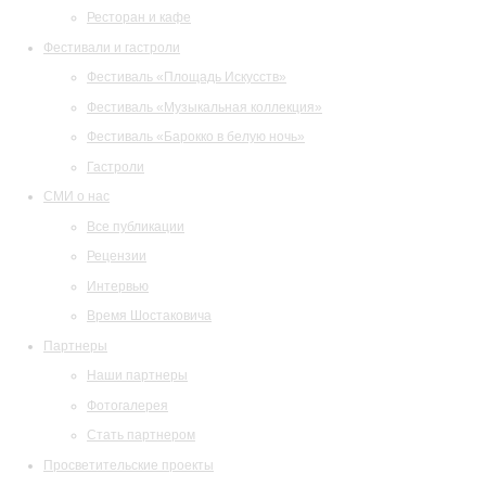
Ресторан и кафе
Фестивали и гастроли
Фестиваль «Площадь Искусств»
Фестиваль «Музыкальная коллекция»
Фестиваль «Барокко в белую ночь»
Гастроли
СМИ о нас
Все публикации
Рецензии
Интервью
Время Шостаковича
Партнеры
Наши партнеры
Фотогалерея
Стать партнером
Просветительские проекты