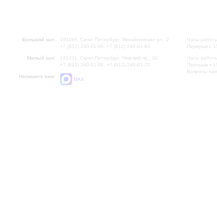
Большой зал:
191186, Санкт-Петербург, Михайловская ул., 2
Часы работы
+7 (812) 240-01-00, +7 (812) 240-01-80
Перерыв с 1
Малый зал:
191011, Санкт-Петербург, Невский пр., 30
Часы работы
+7 (812) 240-01-00, +7 (812) 240-01-70
Перерыв с 1
Вопросы на
Напишите нам:
MAX