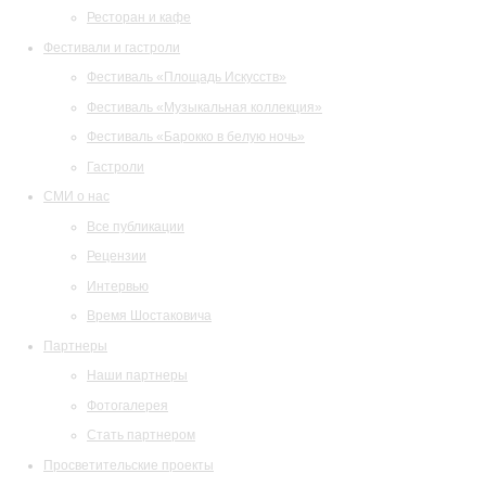
Ресторан и кафе
Фестивали и гастроли
Фестиваль «Площадь Искусств»
Фестиваль «Музыкальная коллекция»
Фестиваль «Барокко в белую ночь»
Гастроли
СМИ о нас
Все публикации
Рецензии
Интервью
Время Шостаковича
Партнеры
Наши партнеры
Фотогалерея
Стать партнером
Просветительские проекты