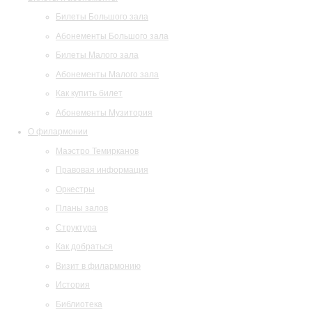
Билеты Большого зала
Абонементы Большого зала
Билеты Малого зала
Абонементы Малого зала
Как купить билет
Абонементы Музитория
О филармонии
Маэстро Темирканов
Правовая информация
Оркестры
Планы залов
Структура
Как добраться
Визит в филармонию
История
Библиотека