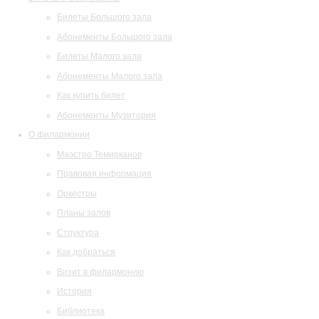
Билеты Большого зала
Абонементы Большого зала
Билеты Малого зала
Абонементы Малого зала
Как купить билет
Абонементы Музитория
О филармонии
Маэстро Темирканов
Правовая информация
Оркестры
Планы залов
Структура
Как добраться
Визит в филармонию
История
Библиотека