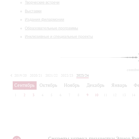
Творческие встречи
Выставки
Издания филармонии
Образовательные программы
Инклюзивные и специальные проекты
сегодн
2019/20
2020/21
2021/22
2022/23
2023/24
2024/25
2025/26
Сентябрь
Октябрь
Ноябрь
Декабрь
Январь
Ф
1
2
3
4
5
6
7
8
9
10
11
12
13
14
Секреты успеха пианистки Элисо Вир