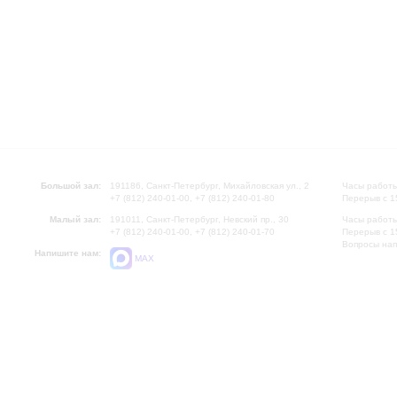
Большой зал:
191186, Санкт-Петербург, Михайловская ул., 2
Часы работы
+7 (812) 240-01-00, +7 (812) 240-01-80
Перерыв с 1
Малый зал:
191011, Санкт-Петербург, Невский пр., 30
Часы работы
+7 (812) 240-01-00, +7 (812) 240-01-70
Перерыв с 1
Вопросы на
Напишите нам:
MAX