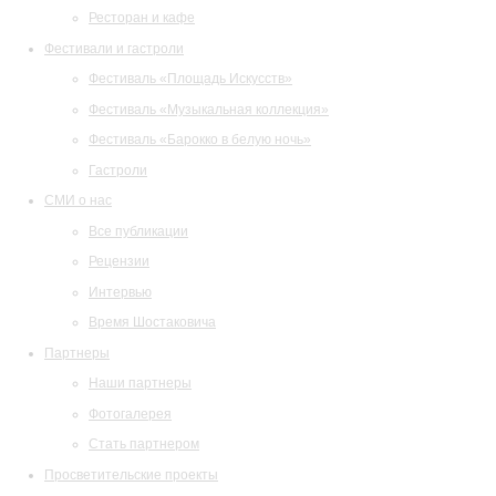
Ресторан и кафе
Фестивали и гастроли
Фестиваль «Площадь Искусств»
Фестиваль «Музыкальная коллекция»
Фестиваль «Барокко в белую ночь»
Гастроли
СМИ о нас
Все публикации
Рецензии
Интервью
Время Шостаковича
Партнеры
Наши партнеры
Фотогалерея
Стать партнером
Просветительские проекты