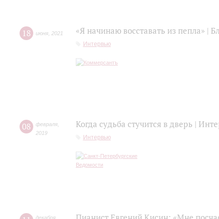
«Я начинаю восставать из пепла» | 
18
июня
,
2021
Интервью
Когда судьба стучится в дверь | Ин
08
февраля
,
2019
Интервью
Пианист Евгений Кисин: «Мне посча
декабря
,