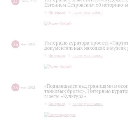
21
июня
,
2022
Евгением Петровским об историко-
Интервью
партитура памяти
Интервью куратора проекта «Парти
26
мая
,
2022
документальных находках в музеях 
Интервью
партитура памяти
«Поднявшаяся над границами и око
25
мая
,
2022
танковых бригад». Интервью курато
газеты «Культура»
Интервью
партитура памяти