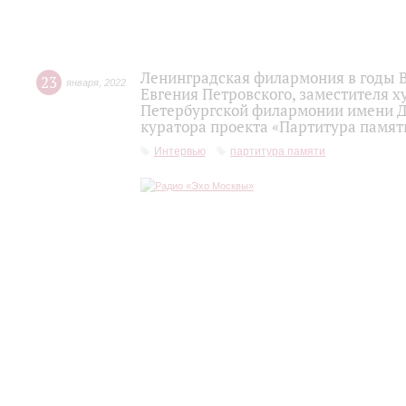
Ленинградская филармония в годы 
23
января
,
2022
Евгения Петровского, заместителя 
Петербургской филармонии имени Д.Д
куратора проекта «Партитура памят
Интервью
партитура памяти