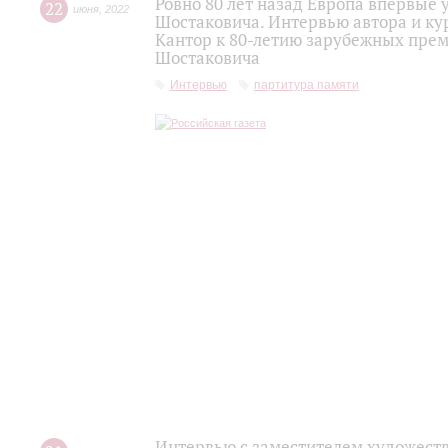
Ровно 80 лет назад Европа впервы
22
июня
,
2022
Шостаковича. Интервью автора и ку
Кантор к 80-летию зарубежных пре
Шостаковича
Интервью
партитура памяти
Интервью с заместителем художест