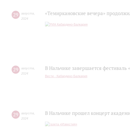
«Темиркановские вечера» продолжи
29
августа
,
2024
В Нальчике завершается фестиваль 
29
августа
,
2024
Вести - Кабардино-Балкария
В Нальчике прошел концерт академ
29
августа
,
2024