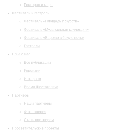
Ресторан и кафе
Фестивали и гастроли
Фестиваль «Площадь Искусств»
Фестиваль «Музыкальная коллекция»
Фестиваль «Барокко в белую ночь»
Гастроли
СМИ о нас
Все публикации
Рецензии
Интервью
Время Шостаковича
Партнеры
Наши партнеры
Фотогалерея
Стать партнером
Просветительские проекты