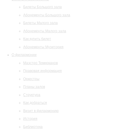
Билеты Большого зала
Абонементы Большого зала
Билеты Малого зала
Абонементы Малого зала
Как купить билет
Абонементы Музитория
О филармонии
Маэстро Темирканов
Правовая информация
Оркестры
Планы залов
Структура
Как добраться
Визит в филармонию
История
Библиотека