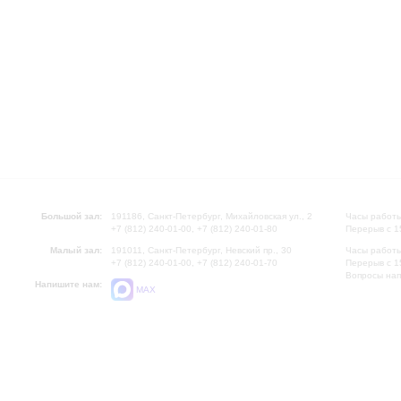
Большой зал:
191186, Санкт-Петербург, Михайловская ул., 2
Часы работы
+7 (812) 240-01-00, +7 (812) 240-01-80
Перерыв с 1
Малый зал:
191011, Санкт-Петербург, Невский пр., 30
Часы работы
+7 (812) 240-01-00, +7 (812) 240-01-70
Перерыв с 1
Вопросы на
Напишите нам:
MAX