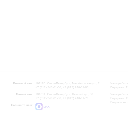
Большой зал:
191186, Санкт-Петербург, Михайловская ул., 2
Часы работы
+7 (812) 240-01-00, +7 (812) 240-01-80
Перерыв с 1
Малый зал:
191011, Санкт-Петербург, Невский пр., 30
Часы работы
+7 (812) 240-01-00, +7 (812) 240-01-70
Перерыв с 1
Вопросы на
Напишите нам:
MAX