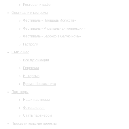
Ресторан и кафе
Фестивали и гастроли
Фестиваль «Площадь Искусств»
Фестиваль «Музыкальная коллекция»
Фестиваль «Барокко в белую ночь»
Гастроли
СМИ о нас
Все публикации
Рецензии
Интервью
Время Шостаковича
Партнеры
Наши партнеры
Фотогалерея
Стать партнером
Просветительские проекты