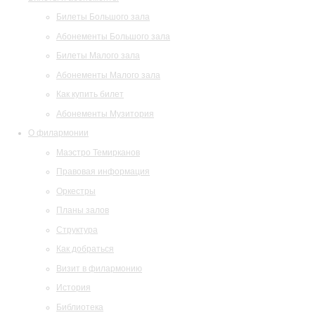
Билеты Большого зала
Абонементы Большого зала
Билеты Малого зала
Абонементы Малого зала
Как купить билет
Абонементы Музитория
О филармонии
Маэстро Темирканов
Правовая информация
Оркестры
Планы залов
Структура
Как добраться
Визит в филармонию
История
Библиотека