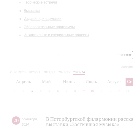
Творческие встречи
Выставки
Издания филармонии
Образовательные программы
Инклюзивные и специальные проекты
сегодн
2019/20
2020/21
2021/22
2022/23
2023/24
2024/25
2025/26
Апрель
Май
Июнь
Июль
Август
Се
1
2
3
4
5
6
7
8
9
10
11
12
13
14
В Петербургской филармонии расска
20
сентября
,
выставки «Застывшая музыка»
2024