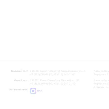
Большой зал:
191186, Санкт-Петербург, Михайловская ул., 2
Часы работы
+7 (812) 240-01-00, +7 (812) 240-01-80
Перерыв с 1
Малый зал:
191011, Санкт-Петербург, Невский пр., 30
Часы работы
+7 (812) 240-01-00, +7 (812) 240-01-70
Перерыв с 1
Вопросы на
Напишите нам:
MAX