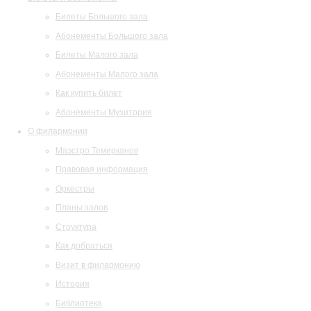
Билеты Большого зала
Абонементы Большого зала
Билеты Малого зала
Абонементы Малого зала
Как купить билет
Абонементы Музитория
О филармонии
Маэстро Темирканов
Правовая информация
Оркестры
Планы залов
Структура
Как добраться
Визит в филармонию
История
Библиотека