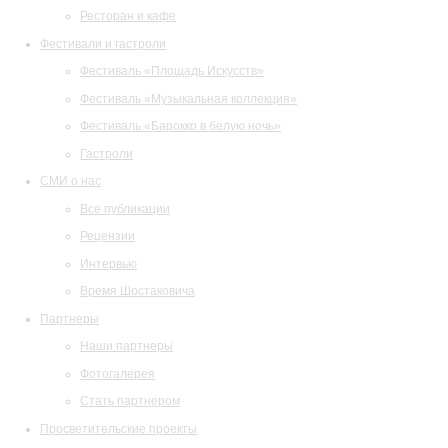
Ресторан и кафе
Фестивали и гастроли
Фестиваль «Площадь Искусств»
Фестиваль «Музыкальная коллекция»
Фестиваль «Барокко в белую ночь»
Гастроли
СМИ о нас
Все публикации
Рецензии
Интервью
Время Шостаковича
Партнеры
Наши партнеры
Фотогалерея
Стать партнером
Просветительские проекты