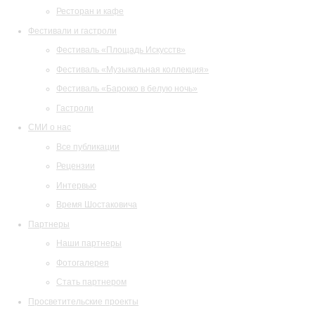
Ресторан и кафе
Фестивали и гастроли
Фестиваль «Площадь Искусств»
Фестиваль «Музыкальная коллекция»
Фестиваль «Барокко в белую ночь»
Гастроли
СМИ о нас
Все публикации
Рецензии
Интервью
Время Шостаковича
Партнеры
Наши партнеры
Фотогалерея
Стать партнером
Просветительские проекты