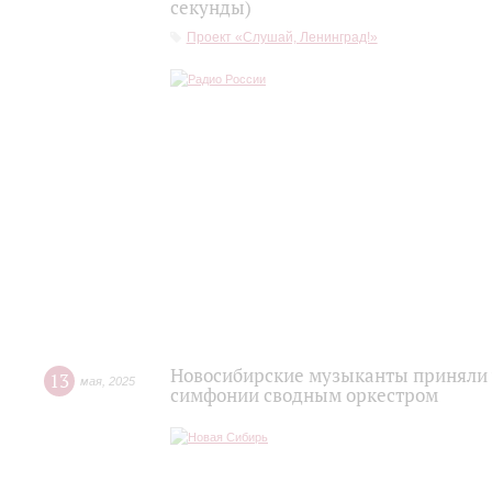
секунды)
Проект «Слушай, Ленинград!»
Новосибирские музыканты приняли 
13
мая
,
2025
симфонии сводным оркестром