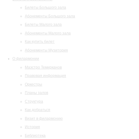
Билеты Большого зала
Абонементы Большого зала
Билеты Малого зала
Абонементы Малого зала
Как купить билет
Абонементы Музитория
О филармонии
Маэстро Темирканов
Правовая информация
Оркестры
Планы залов
Структура
Как добраться
Визит в филармонию
История
Библиотека