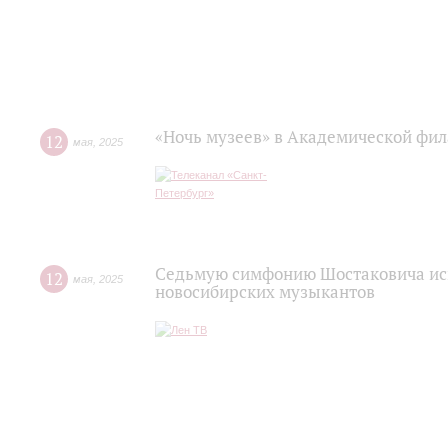
«Ночь музеев» в Академической фи
12
мая
,
2025
Седьмую симфонию Шостаковича исп
12
мая
,
2025
новосибирских музыкантов