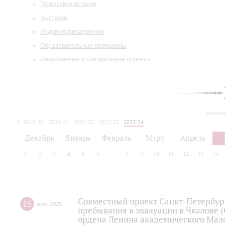
Творческие встречи
Выставки
Издания филармонии
Образовательные программы
Инклюзивные и специальные проекты
сегодн
2019/20
2020/21
2021/22
2022/23
2023/24
2024/25
2025/26
Декабрь
Январь
Февраль
Март
Апрель
1
2
3
4
5
6
7
8
9
10
11
12
13
14
Совместный проект Санкт-Петербург
15
мая
,
2025
пребывания в эвакуации в Чкалове 
ордена Ленина академического Малог