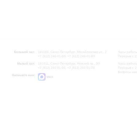
Большой зал:
191186, Санкт-Петербург, Михайловская ул., 2
Часы работы
+7 (812) 240-01-00, +7 (812) 240-01-80
Перерыв с 1
Малый зал:
191011, Санкт-Петербург, Невский пр., 30
Часы работы
+7 (812) 240-01-00, +7 (812) 240-01-70
Перерыв с 1
Вопросы на
Напишите нам:
MAX