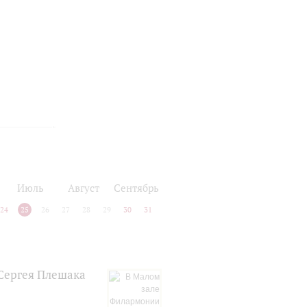
Июль
Август
Сентябрь
24
25
26
27
28
29
30
31
 Сергея Плешака