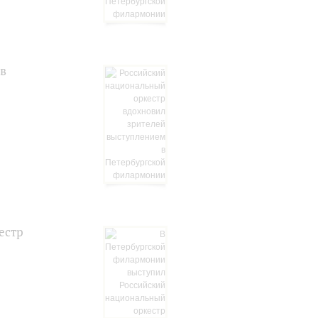
 в
естр