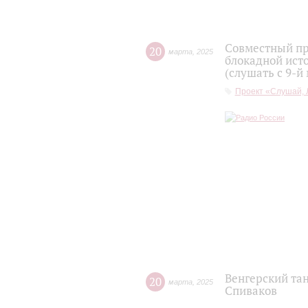
Совместный пр
20
марта
,
2025
блокадной ист
(слушать с 9-й
Проект «Слушай, 
Венгерский та
20
марта
,
2025
Спиваков