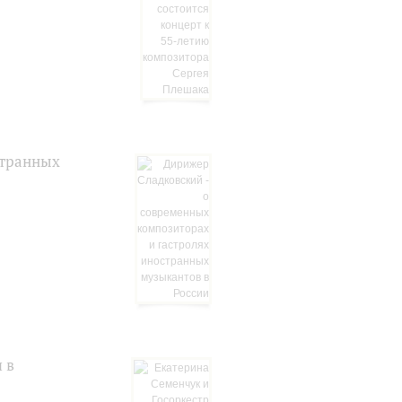
странных
 в