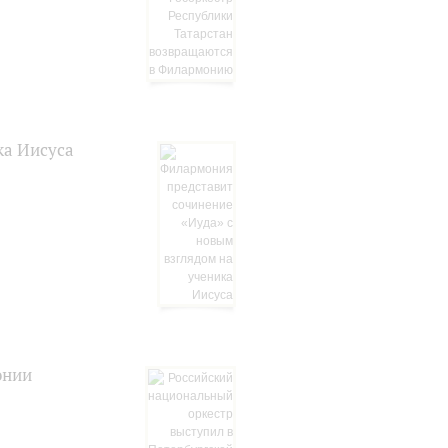
ка Иисуса
онии