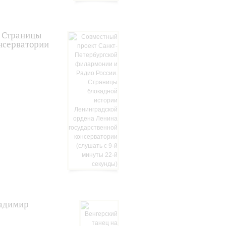
. Страницы
нсерватории
ладимир