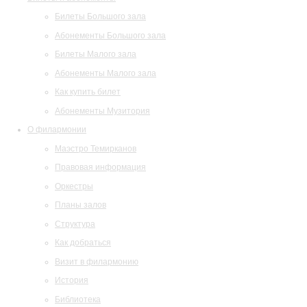
Билеты Большого зала
Абонементы Большого зала
Билеты Малого зала
Абонементы Малого зала
Как купить билет
Абонементы Музитория
О филармонии
Маэстро Темирканов
Правовая информация
Оркестры
Планы залов
Структура
Как добраться
Визит в филармонию
История
Библиотека