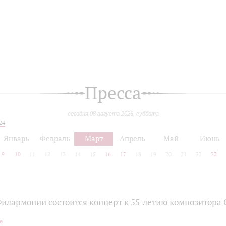
Пресса
сегодня 08 августа 2026, суббота
24
Январь
Февраль
Март
Апрель
Май
Июнь
9
10
11
12
13
14
15
16
17
18
19
20
21
22
23
Филармонии состоится концерт к 55‑летию композитора