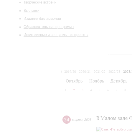
Творческие встречи
Выставки
Издания филармонии
Образовательные программы
Инклюзивные и специальные проекты
2019/20
2020/21
2021/22
2022/23
2023/
2024/25
2025/26
Октябрь
Ноябрь
Декабрь
1
2
3
4
5
6
7
8
В Малом зале 
24
марта
,
2025