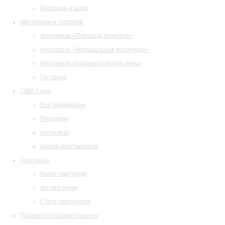
Ресторан и кафе
Фестивали и гастроли
Фестиваль «Площадь Искусств»
Фестиваль «Музыкальная коллекция»
Фестиваль «Барокко в белую ночь»
Гастроли
СМИ о нас
Все публикации
Рецензии
Интервью
Время Шостаковича
Партнеры
Наши партнеры
Фотогалерея
Стать партнером
Просветительские проекты