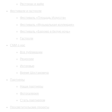
Ресторан и кафе
Фестивали и гастроли
Фестиваль «Площадь Искусств»
Фестиваль «Музыкальная коллекция»
Фестиваль «Барокко в белую ночь»
Гастроли
СМИ о нас
Все публикации
Рецензии
Интервью
Время Шостаковича
Партнеры
Наши партнеры
Фотогалерея
Стать партнером
Просветительские проекты