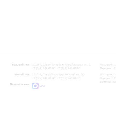
Большой зал:
191186, Санкт-Петербург, Михайловская ул., 2
Часы работы
+7 (812) 240-01-00, +7 (812) 240-01-80
Перерыв с 1
Малый зал:
191011, Санкт-Петербург, Невский пр., 30
Часы работы
+7 (812) 240-01-00, +7 (812) 240-01-70
Перерыв с 1
Вопросы на
Напишите нам:
MAX