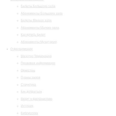
Билеты Большого зала
Абонементы Большого зала
Билеты Малого зала
Абонементы Малого зала
Как купить билет
Абонементы Музитория
О филармонии
Маэстро Темирканов
Правовая информация
Оркестры
Планы залов
Структура
Как добраться
Визит в филармонию
История
Библиотека