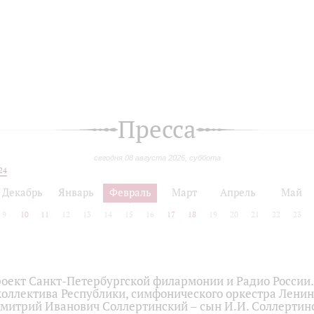
Пресса
сегодня 08 августа 2026, суббота
24
Декабрь
Январь
Февраль
Март
Апрель
Май
9
10
11
12
13
14
15
16
17
18
19
20
21
22
23
оект Санкт-Петербургской филармонии и Радио России.
коллектива Республики, симфонического оркестра Лени
митрий Иванович Соллертинский – сын И.И. Соллертинс