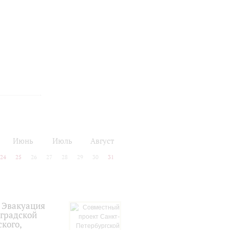
Июнь
Июль
Август
24
25
26
27
28
29
30
31
 Эвакуация
нградской
кого,