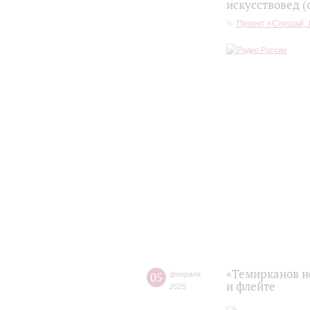
искусствовед (
Проект «Слушай, 
«Темирканов н
05
февраля
,
и флейте
2025