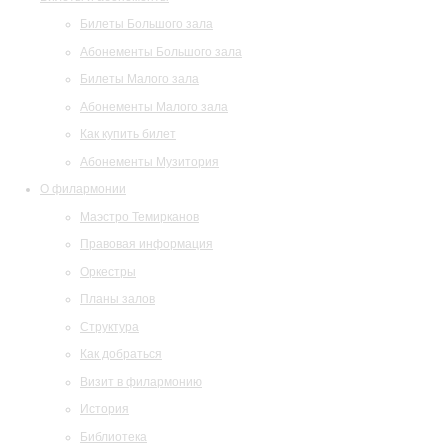
Билеты Большого зала
Абонементы Большого зала
Билеты Малого зала
Абонементы Малого зала
Как купить билет
Абонементы Музитория
О филармонии
Маэстро Темирканов
Правовая информация
Оркестры
Планы залов
Структура
Как добраться
Визит в филармонию
История
Библиотека