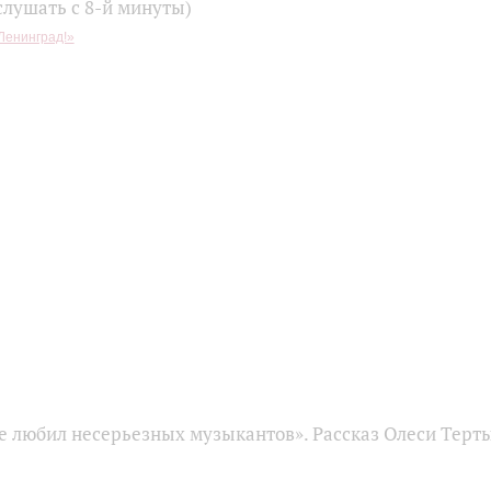
слушать с 8-й минуты)
Ленинград!»
е любил несерьезных музыкантов». Рассказ Олеси Терт