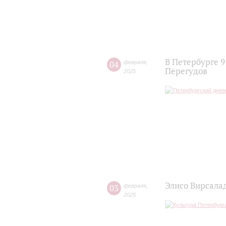
В Петербурге 
04
февраля
,
Перегудов
2025
Элисо Вирсала
03
февраля
,
2025