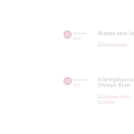
Важная дата З
03
февраля
,
2025
В Петербургск
03
февраля
,
Olympic Brass
2025