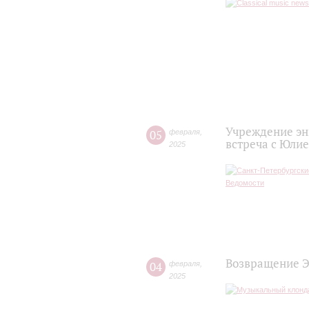
Учреждение эн
05
февраля
,
встреча с Юли
2025
Возвращение Э
04
февраля
,
2025