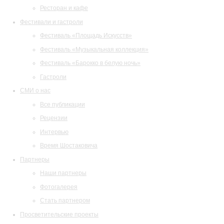
Ресторан и кафе
Фестивали и гастроли
Фестиваль «Площадь Искусств»
Фестиваль «Музыкальная коллекция»
Фестиваль «Барокко в белую ночь»
Гастроли
СМИ о нас
Все публикации
Рецензии
Интервью
Время Шостаковича
Партнеры
Наши партнеры
Фотогалерея
Стать партнером
Просветительские проекты