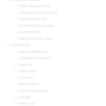
Билеты Большого зала
Абонементы Большого зала
Билеты Малого зала
Абонементы Малого зала
Как купить билет
Абонементы Музитория
О филармонии
Маэстро Темирканов
Правовая информация
Оркестры
Планы залов
Структура
Как добраться
Визит в филармонию
История
Библиотека