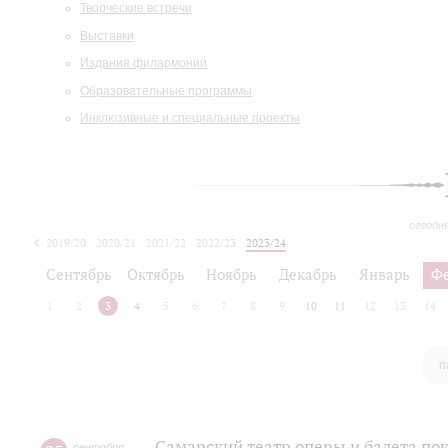
Творческие встречи
Выставки
Издания филармонии
Образовательные программы
Инклюзивные и специальные проекты
сегодн
2019/20
2020/21
2021/22
2022/23
2023/24
2024/25
2025/26
Сентябрь
Октябрь
Ноябрь
Декабрь
Январь
Ф
1
2
3
4
5
6
7
8
9
10
11
12
13
14
п
Самарский театр оперы и балета по
сентября
,