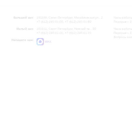
Большой зал:
191186, Санкт-Петербург, Михайловская ул., 2
Часы работы
+7 (812) 240-01-00, +7 (812) 240-01-80
Перерыв с 1
Малый зал:
191011, Санкт-Петербург, Невский пр., 30
Часы работы
+7 (812) 240-01-00, +7 (812) 240-01-70
Перерыв с 1
Вопросы на
Напишите нам:
MAX