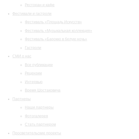
Ресторан и кафе
Фестивали и гастроли
Фестиваль «Площадь Искусств»
Фестиваль «Музыкальная коллекция»
Фестиваль «Барокко в белую ночь»
Гастроли
СМИ о нас
Все публикации
Рецензии
Интервью
Время Шостаковича
Партнеры
Наши партнеры
Фотогалерея
Стать партнером
Просветительские проекты