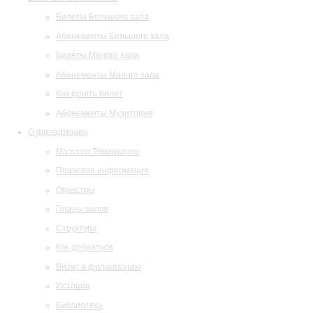
Билеты Большого зала
Абонементы Большого зала
Билеты Малого зала
Абонементы Малого зала
Как купить билет
Абонементы Музитория
О филармонии
Маэстро Темирканов
Правовая информация
Оркестры
Планы залов
Структура
Как добраться
Визит в филармонию
История
Библиотека