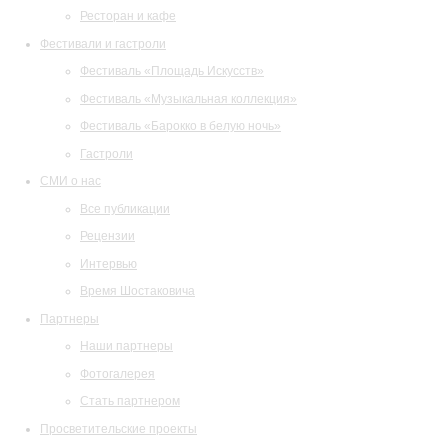
Ресторан и кафе
Фестивали и гастроли
Фестиваль «Площадь Искусств»
Фестиваль «Музыкальная коллекция»
Фестиваль «Барокко в белую ночь»
Гастроли
СМИ о нас
Все публикации
Рецензии
Интервью
Время Шостаковича
Партнеры
Наши партнеры
Фотогалерея
Стать партнером
Просветительские проекты