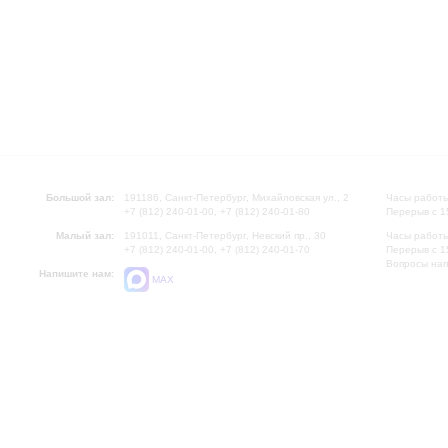
Большой зал:
191186, Санкт-Петербург, Михайловская ул., 2
Часы работы
+7 (812) 240-01-00, +7 (812) 240-01-80
Перерыв с 1
Малый зал:
191011, Санкт-Петербург, Невский пр., 30
Часы работы
+7 (812) 240-01-00, +7 (812) 240-01-70
Перерыв с 1
Вопросы на
Напишите нам:
MAX