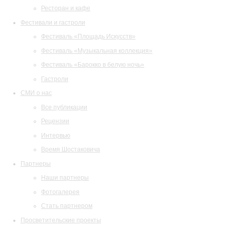
Ресторан и кафе
Фестивали и гастроли
Фестиваль «Площадь Искусств»
Фестиваль «Музыкальная коллекция»
Фестиваль «Барокко в белую ночь»
Гастроли
СМИ о нас
Все публикации
Рецензии
Интервью
Время Шостаковича
Партнеры
Наши партнеры
Фотогалерея
Стать партнером
Просветительские проекты