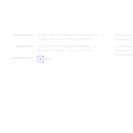
Большой зал:
191186, Санкт-Петербург, Михайловская ул., 2
Часы работы
+7 (812) 240-01-00, +7 (812) 240-01-80
Перерыв с 1
Малый зал:
191011, Санкт-Петербург, Невский пр., 30
Часы работы
+7 (812) 240-01-00, +7 (812) 240-01-70
Перерыв с 1
Вопросы на
Напишите нам:
MAX