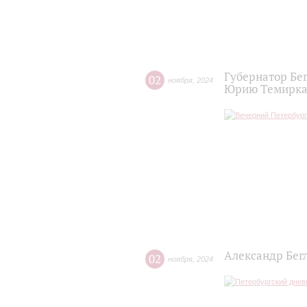
Губернатор Бе
02
ноября
,
2024
Юрию Темирка
Александр Бег
02
ноября
,
2024