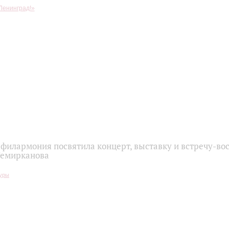
Ленинград!»
 филармония посвятила концерт, выставку и встречу-в
Темирканова