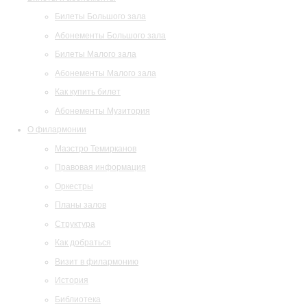
Билеты Большого зала
Абонементы Большого зала
Билеты Малого зала
Абонементы Малого зала
Как купить билет
Абонементы Музитория
О филармонии
Маэстро Темирканов
Правовая информация
Оркестры
Планы залов
Структура
Как добраться
Визит в филармонию
История
Библиотека