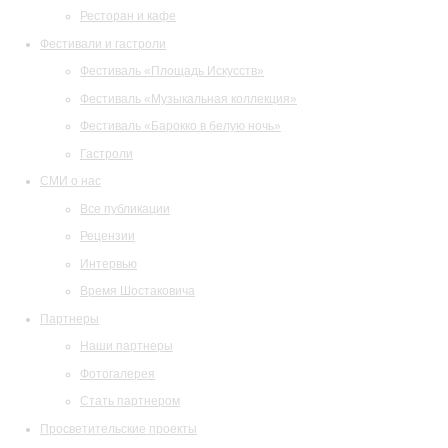
Ресторан и кафе
Фестивали и гастроли
Фестиваль «Площадь Искусств»
Фестиваль «Музыкальная коллекция»
Фестиваль «Барокко в белую ночь»
Гастроли
СМИ о нас
Все публикации
Рецензии
Интервью
Время Шостаковича
Партнеры
Наши партнеры
Фотогалерея
Стать партнером
Просветительские проекты