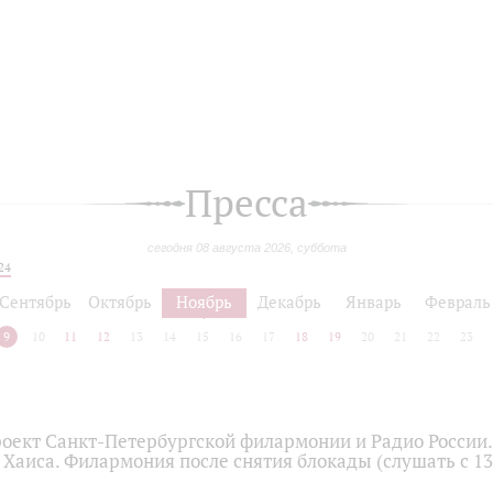
Пресса
сегодня 08 августа 2026, суббота
24
Сентябрь
Октябрь
Ноябрь
Декабрь
Январь
Февраль
9
10
11
12
13
14
15
16
17
18
19
20
21
22
23
оект Санкт-Петербургской филармонии и Радио России
Хаиса. Филармония после снятия блокады (слушать с 13