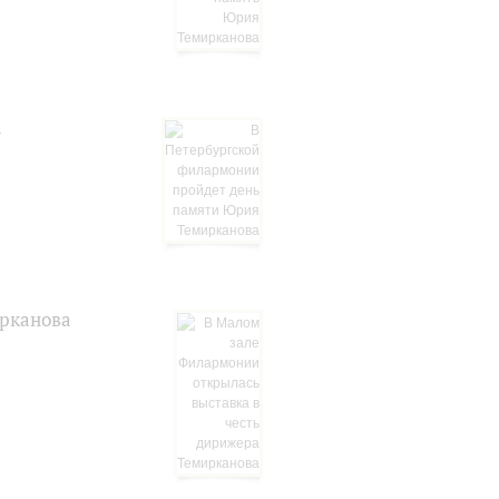
а
ирканова