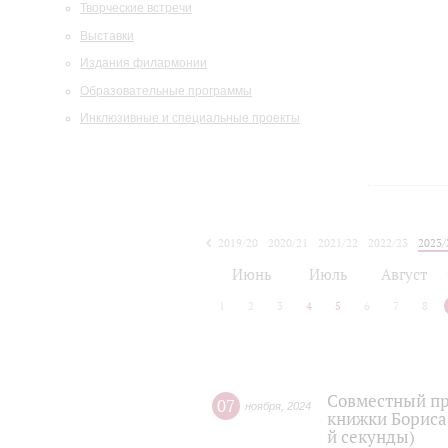
Творческие встречи
Выставки
Издания филармонии
Образовательные программы
Инклюзивные и специальные проекты
2019/20
2020/21
2021/22
2022/23
2023/
2024/25
2025/26
Июнь
Июль
Август
1
2
3
4
5
6
7
8
Совместный пр
07
ноября
,
2024
книжки Бориса 
й секунды)