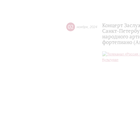
Концерт Заслу
02
ноября
,
2024
Санкт-Петербу
народного арти
фортепиано (А