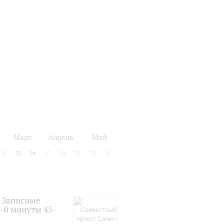
Март
Апрель
Май
24
25
26
27
28
29
30
31
. Записные
-й минуты 45-