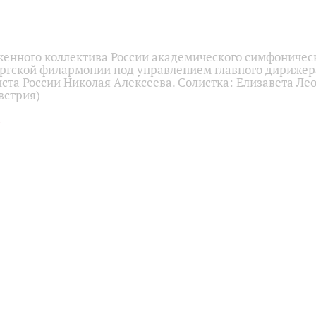
женного коллектива России академического симфоничес
ргской филармонии под управлением главного дирижера
ста России Николая Алексеева. Солистка: Елизавета Лео
встрия)