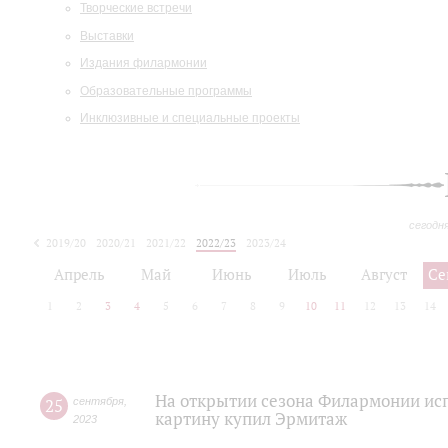
Творческие встречи
Выставки
Издания филармонии
Образовательные программы
Инклюзивные и специальные проекты
сегодн
2019/20
2020/21
2021/22
2022/23
2023/24
2024/25
2025/26
Апрель
Май
Июнь
Июль
Август
Се
1
2
3
4
5
6
7
8
9
10
11
12
13
14
На открытии сезона Филармонии ис
25
сентября
,
картину купил Эрмитаж
2023