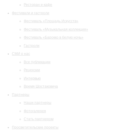
Ресторан и кафе
Фестивали и гастроли
Фестиваль «Площадь Искусств»
Фестиваль «Музыкальная коллекция»
Фестиваль «Барокко в белую ночь»
Гастроли
СМИ о нас
Все публикации
Рецензии
Интервью
Время Шостаковича
Партнеры
Наши партнеры
Фотогалерея
Стать партнером
Просветительские проекты