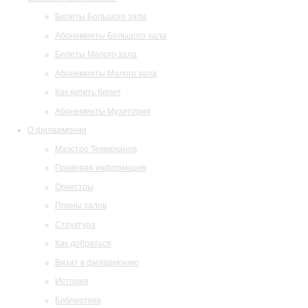
Билеты Большого зала
Абонементы Большого зала
Билеты Малого зала
Абонементы Малого зала
Как купить билет
Абонементы Музитория
О филармонии
Маэстро Темирканов
Правовая информация
Оркестры
Планы залов
Структура
Как добраться
Визит в филармонию
История
Библиотека