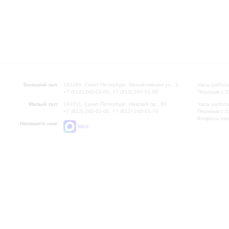
Большой зал:
191186, Санкт-Петербург, Михайловская ул., 2
Часы работы
+7 (812) 240-01-00, +7 (812) 240-01-80
Перерыв с 1
Малый зал:
191011, Санкт-Петербург, Невский пр., 30
Часы работы
+7 (812) 240-01-00, +7 (812) 240-01-70
Перерыв с 1
Вопросы на
Напишите нам:
MAX