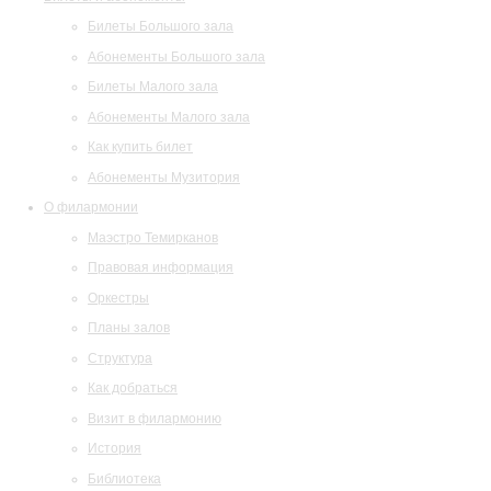
Билеты Большого зала
Абонементы Большого зала
Билеты Малого зала
Абонементы Малого зала
Как купить билет
Абонементы Музитория
О филармонии
Маэстро Темирканов
Правовая информация
Оркестры
Планы залов
Структура
Как добраться
Визит в филармонию
История
Библиотека