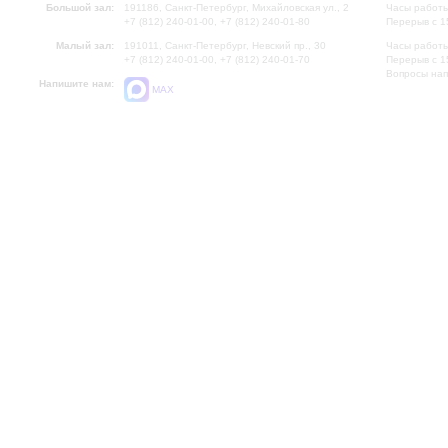
Большой зал:
191186, Санкт-Петербург, Михайловская ул., 2
Часы работы
+7 (812) 240-01-00, +7 (812) 240-01-80
Перерыв с 1
Малый зал:
191011, Санкт-Петербург, Невский пр., 30
Часы работы
+7 (812) 240-01-00, +7 (812) 240-01-70
Перерыв с 1
Вопросы на
Напишите нам:
MAX