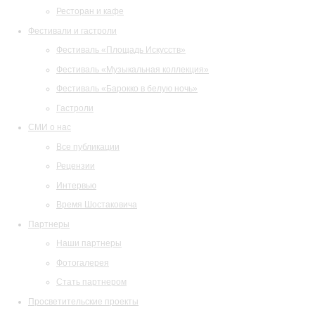
Ресторан и кафе
Фестивали и гастроли
Фестиваль «Площадь Искусств»
Фестиваль «Музыкальная коллекция»
Фестиваль «Барокко в белую ночь»
Гастроли
СМИ о нас
Все публикации
Рецензии
Интервью
Время Шостаковича
Партнеры
Наши партнеры
Фотогалерея
Стать партнером
Просветительские проекты