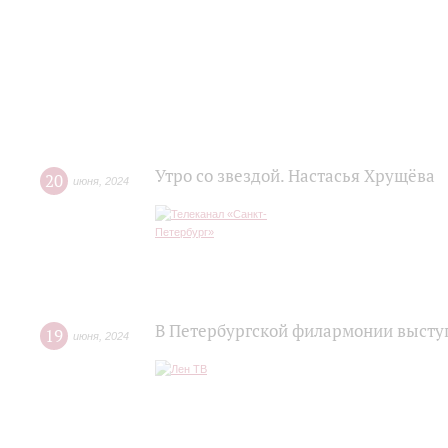
Утро со звездой. Настасья Хрущёва
20
июня
,
2024
В Петербургской филармонии выступ
19
июня
,
2024