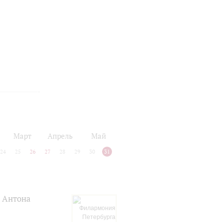
Март
Апрель
Май
24
25
26
27
28
29
30
31
я Антона