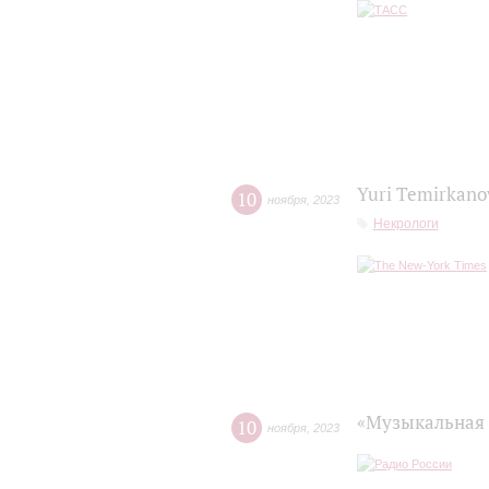
Yuri Temirkanov
10
ноября
,
2023
Некрологи
«Музыкальная 
10
ноября
,
2023