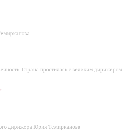
Темирканова
ечность. Страна простилась с великим дирижером
кого дирижера Юрия Темирканова