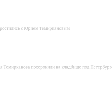
простились с Юрием Темиркановым
 Темирканова похоронили на кладбище под Петербург