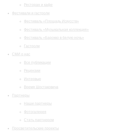
Ресторан и кафе
Фестивали и гастроли
Фестиваль «Площадь Искусств»
Фестиваль «Музыкальная коллекция»
Фестиваль «Барокко в белую ночь»
Гастроли
СМИ о нас
Все публикации
Рецензии
Интервью
Время Шостаковича
Партнеры
Наши партнеры
Фотогалерея
Стать партнером
Просветительские проекты