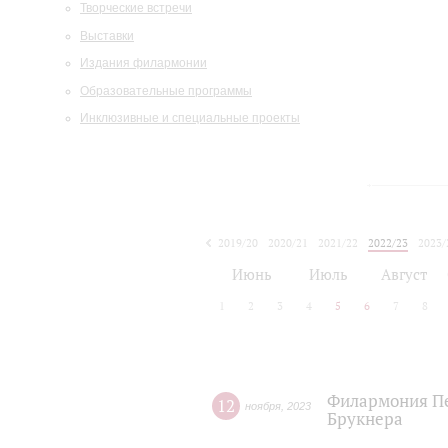
Творческие встречи
Выставки
Издания филармонии
Образовательные программы
Инклюзивные и специальные проекты
2019/20
2020/21
2021/22
2022/23
2023/
2024/25
2025/26
Июнь
Июль
Август
1
2
3
4
5
6
7
8
Филармония Пе
12
ноября
,
2023
Брукнера