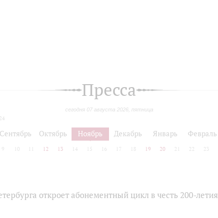
Пресса
сегодня 07 августа 2026, пятница
24
Сентябрь
Октябрь
Ноябрь
Декабрь
Январь
Февраль
9
10
11
12
13
14
15
16
17
18
19
20
21
22
23
тербурга откроет абонементный цикл в честь 200-лети