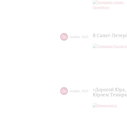
В Санкт-Петер
06
ноября
,
2023
«Дорогой Юра, 
06
ноября
,
2023
Юрием Темирк