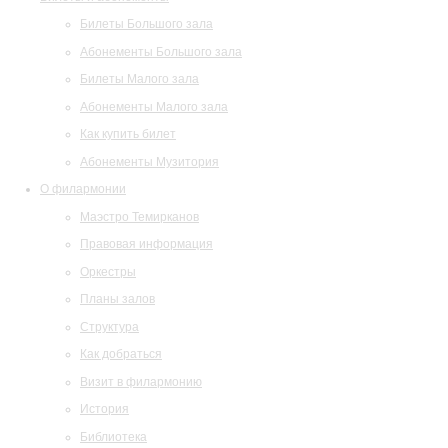
Билеты Большого зала
Абонементы Большого зала
Билеты Малого зала
Абонементы Малого зала
Как купить билет
Абонементы Музитория
О филармонии
Маэстро Темирканов
Правовая информация
Оркестры
Планы залов
Структура
Как добраться
Визит в филармонию
История
Библиотека