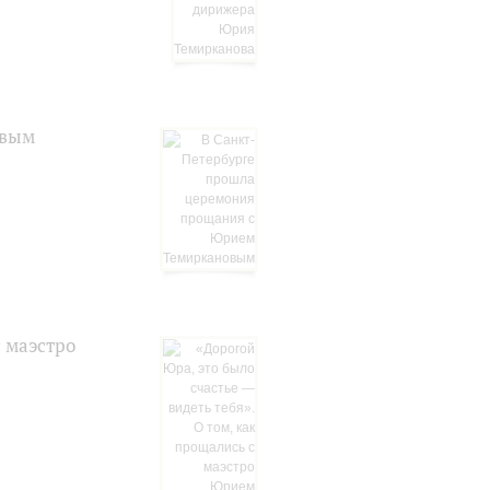
овым
с маэстро