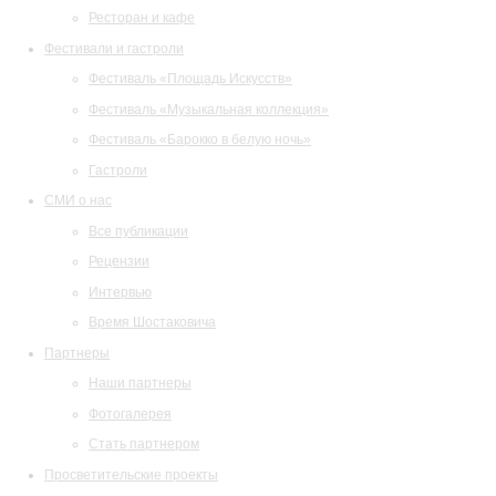
Ресторан и кафе
Фестивали и гастроли
Фестиваль «Площадь Искусств»
Фестиваль «Музыкальная коллекция»
Фестиваль «Барокко в белую ночь»
Гастроли
СМИ о нас
Все публикации
Рецензии
Интервью
Время Шостаковича
Партнеры
Наши партнеры
Фотогалерея
Стать партнером
Просветительские проекты