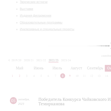
Творческие встречи
Выставки
Издания филармонии
Образовательные программы
Инклюзивные и специальные проекты
сегодн
2019/20
2020/21
2021/22
2022/23
2023/24
2024/25
2025/26
Май
Июнь
Июль
Август
Сентябрь
О
1
2
3
4
5
6
7
8
9
10
11
12
13
14
Победитель Конкурса Чайковского 
05
октября
,
Темирканова
2023