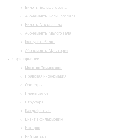
Билеты Большого зала
Абонементы Большого зала
Билеты Малого зала
Абонементы Малого зала
Как купить билет
Абонементы Музитория
О филармонии
Маэстро Темирканов
Правовая информация
Оркестры
Планы залов
Структура
Как добраться
Визит в филармонию
История
Библиотека