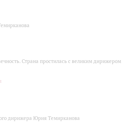
Темирканова
ечность. Страна простилась с великим дирижером
кого дирижера Юрия Темирканова