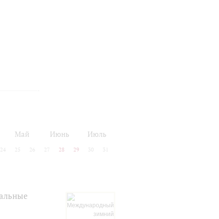
Май
Июнь
Июль
24
25
26
27
28
29
30
31
кальные