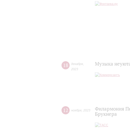
Музыка неуюта
18
декабря
,
2023
Филармония Пе
12
ноября
,
2023
Брукнера