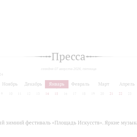
Пресса
сегодня 07 августа 2026, пятница
24
Ноябрь
Декабрь
Январь
Февраль
Март
Апрель
9
10
11
12
13
14
15
16
17
18
19
20
21
22
23
 зимний фестиваль «Площадь Искусств». Яркие музы