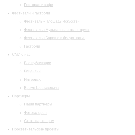
Ресторан и кафе
Фестивали и гастроли
Фестиваль «Площадь Искусств»
Фестиваль «Музыкальная коллекция»
Фестиваль «Барокко в белую ночь»
Гастроли
СМИ о нас
Все публикации
Рецензии
Интервью
Время Шостаковича
Партнеры
Наши партнеры
Фотогалерея
Стать партнером
Просветительские проекты