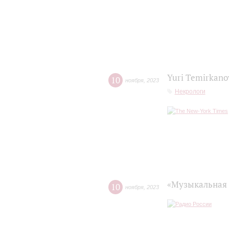
Yuri Temirkanov
10
ноября
,
2023
Некрологи
«Музыкальная 
10
ноября
,
2023