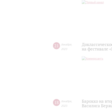
Доклассическо
21
декабря
,
на фестивале 
2023
Барокко на вт
18
декабря
,
Василиса Берж
2023