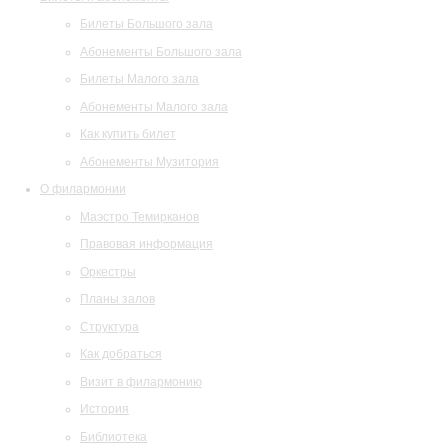
Билеты Большого зала
Абонементы Большого зала
Билеты Малого зала
Абонементы Малого зала
Как купить билет
Абонементы Музитория
О филармонии
Маэстро Темирканов
Правовая информация
Оркестры
Планы залов
Структура
Как добраться
Визит в филармонию
История
Библиотека