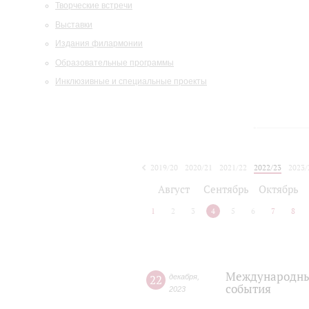
Творческие встречи
Выставки
Издания филармонии
Образовательные программы
Инклюзивные и специальные проекты
2019/20
2020/21
2021/22
2022/23
2023/
2024/25
2025/26
Август
Сентябрь
Октябрь
1
2
3
4
5
6
7
8
Международный
22
декабря
,
события
2023