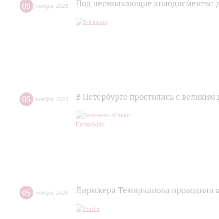
Под несмолкающие аплодисменты: 
05
ноября
,
2023
В Петербурге простились с велик
05
ноября
,
2023
Дирижера Темирканова проводили а
05
ноября
,
2023