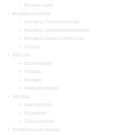
Ресторан и кафе
Фестивали и гастроли
Фестиваль «Площадь Искусств»
Фестиваль «Музыкальная коллекция»
Фестиваль «Барокко в белую ночь»
Гастроли
СМИ о нас
Все публикации
Рецензии
Интервью
Время Шостаковича
Партнеры
Наши партнеры
Фотогалерея
Стать партнером
Просветительские проекты