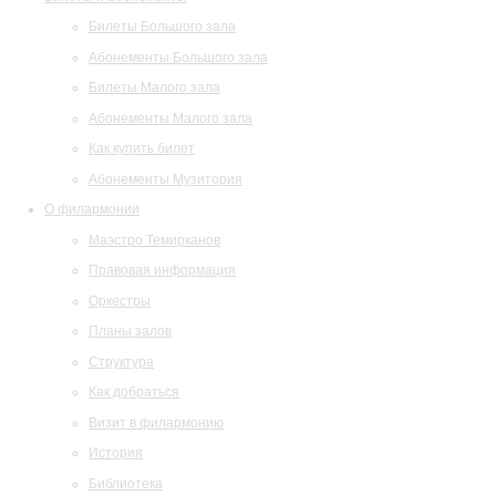
Билеты Большого зала
Абонементы Большого зала
Билеты Малого зала
Абонементы Малого зала
Как купить билет
Абонементы Музитория
О филармонии
Маэстро Темирканов
Правовая информация
Оркестры
Планы залов
Структура
Как добраться
Визит в филармонию
История
Библиотека