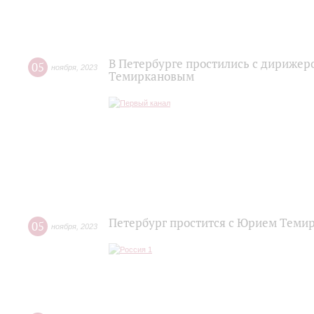
В Петербурге простились с дириже
05
ноября
,
2023
Темиркановым
Петербург простится с Юрием Теми
05
ноября
,
2023