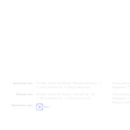
Большой зал:
191186, Санкт-Петербург, Михайловская ул., 2
Часы работы
+7 (812) 240-01-00, +7 (812) 240-01-80
Перерыв с 1
Малый зал:
191011, Санкт-Петербург, Невский пр., 30
Часы работы
+7 (812) 240-01-00, +7 (812) 240-01-70
Перерыв с 1
Вопросы на
Напишите нам:
MAX