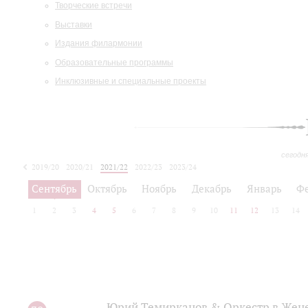
Творческие встречи
Выставки
Издания филармонии
Образовательные программы
Инклюзивные и специальные проекты
сегодн
2019/20
2020/21
2021/22
2022/23
2023/24
2024/25
2025/26
Сентябрь
Октябрь
Ноябрь
Декабрь
Январь
Ф
1
2
3
4
5
6
7
8
9
10
11
12
13
14
Юрий Темирканов & Оркестр в Женеве