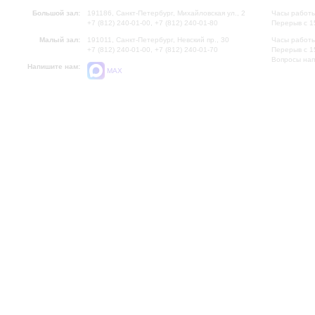
Большой зал:
191186, Санкт-Петербург, Михайловская ул., 2
Часы работы
+7 (812) 240-01-00, +7 (812) 240-01-80
Перерыв с 1
Малый зал:
191011, Санкт-Петербург, Невский пр., 30
Часы работы
+7 (812) 240-01-00, +7 (812) 240-01-70
Перерыв с 1
Вопросы на
Напишите нам:
MAX