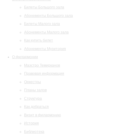
Билеты Большого зала
Абонементы Большого зала
Билеты Малого зала
Абонементы Малого зала
Как купить билет
Абонементы Музитория
О филармонии
Маэстро Темирканов
Правовая информация
Оркестры
Планы залов
Структура
Как добраться
Визит в филармонию
История
Библиотека