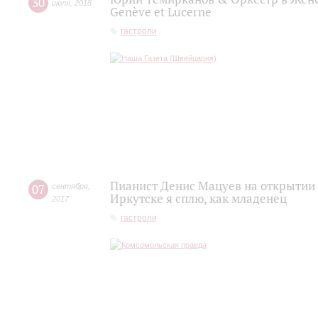
30
июля
,
2018
Genève et Lucerne
гастроли
Пианист Денис Мацуев на открытии ф
07
сентября
,
Иркутске я сплю, как младенец
2017
гастроли