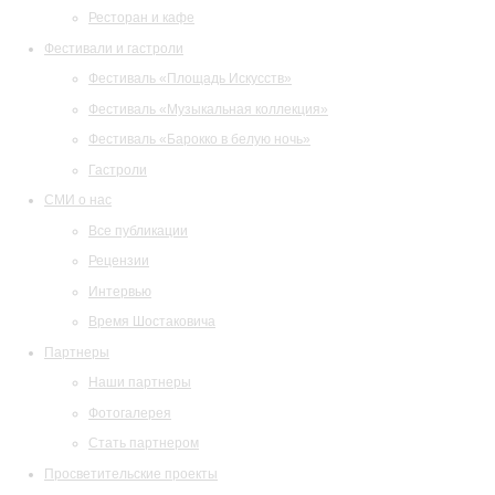
Ресторан и кафе
Фестивали и гастроли
Фестиваль «Площадь Искусств»
Фестиваль «Музыкальная коллекция»
Фестиваль «Барокко в белую ночь»
Гастроли
СМИ о нас
Все публикации
Рецензии
Интервью
Время Шостаковича
Партнеры
Наши партнеры
Фотогалерея
Стать партнером
Просветительские проекты