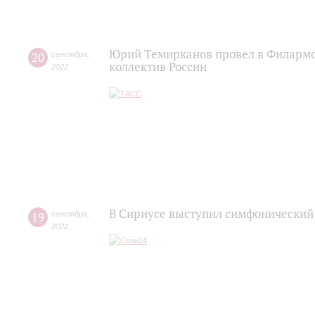
Юрий Темирканов провел в Филармо
20
сентября
,
коллектив России
2022
В Сириусе выступил симфонический
19
сентября
,
2022