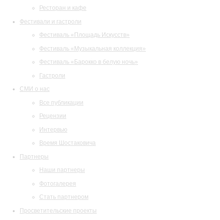
Ресторан и кафе
Фестивали и гастроли
Фестиваль «Площадь Искусств»
Фестиваль «Музыкальная коллекция»
Фестиваль «Барокко в белую ночь»
Гастроли
СМИ о нас
Все публикации
Рецензии
Интервью
Время Шостаковича
Партнеры
Наши партнеры
Фотогалерея
Стать партнером
Просветительские проекты