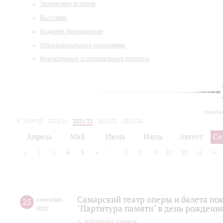
Творческие встречи
Выставки
Издания филармонии
Образовательные программы
Инклюзивные и специальные проекты
сегодн
2019/20
2020/21
2021/22
2022/23
2023/24
2024/25
2025/26
Апрель
Май
Июнь
Июль
Август
Се
1
2
3
4
5
6
7
8
9
10
11
12
13
14
Самарский театр оперы и балета по
25
сентября
,
"Партитура памяти" в день рожден
2022
партитура памяти