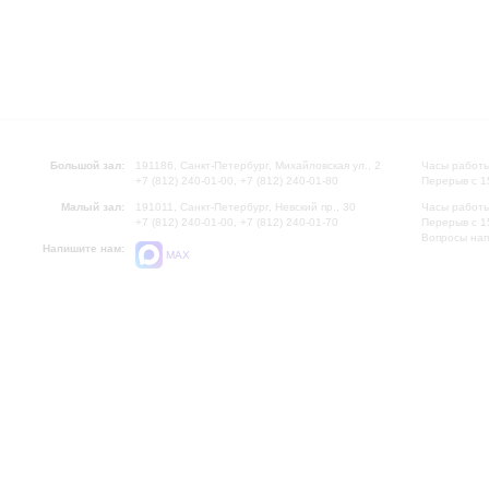
Большой зал:
191186, Санкт-Петербург, Михайловская ул., 2
Часы работы
+7 (812) 240-01-00, +7 (812) 240-01-80
Перерыв с 1
Малый зал:
191011, Санкт-Петербург, Невский пр., 30
Часы работы
+7 (812) 240-01-00, +7 (812) 240-01-70
Перерыв с 1
Вопросы на
Напишите нам:
MAX