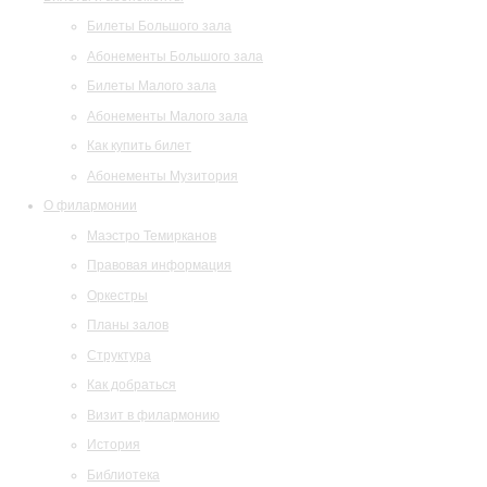
Билеты Большого зала
Абонементы Большого зала
Билеты Малого зала
Абонементы Малого зала
Как купить билет
Абонементы Музитория
О филармонии
Маэстро Темирканов
Правовая информация
Оркестры
Планы залов
Структура
Как добраться
Визит в филармонию
История
Библиотека