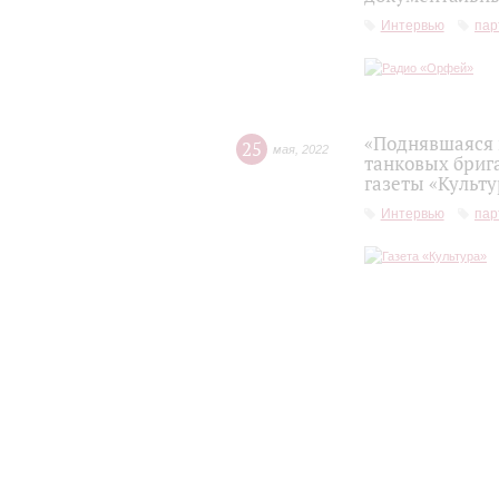
Интервью
пар
«Поднявшаяся 
25
мая
,
2022
танковых бриг
газеты «Культу
Интервью
пар