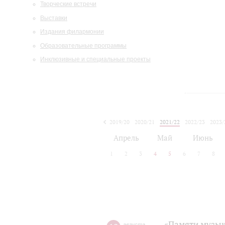
Творческие встречи
Выставки
Издания филармонии
Образовательные программы
Инклюзивные и специальные проекты
2019/20
2020/21
2021/22
2022/23
2023/
2024/25
2025/26
Апрель
Май
Июнь
1
2
3
4
5
6
7
8
«Памяти музык
августа
,