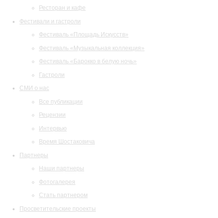
Ресторан и кафе
Фестивали и гастроли
Фестиваль «Площадь Искусств»
Фестиваль «Музыкальная коллекция»
Фестиваль «Барокко в белую ночь»
Гастроли
СМИ о нас
Все публикации
Рецензии
Интервью
Время Шостаковича
Партнеры
Наши партнеры
Фотогалерея
Стать партнером
Просветительские проекты