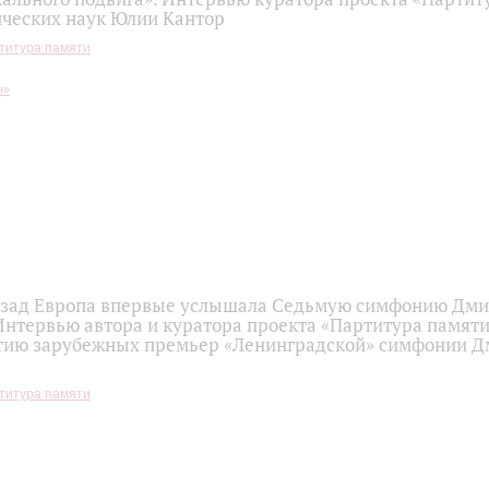
ических наук Юлии Кантор
титура памяти
назад Европа впервые услышала Седьмую симфонию Дм
Интервью автора и куратора проекта «Партитура памят
етию зарубежных премьер «Ленинградской» симфонии 
титура памяти