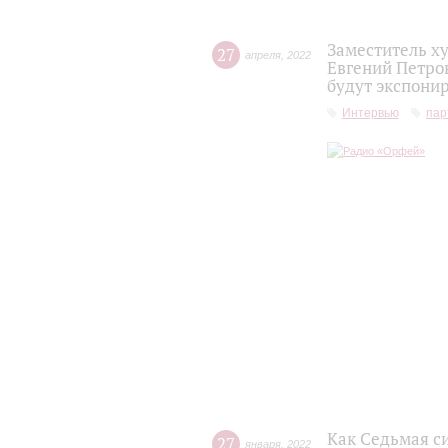
Заместитель х
27
апреля
,
2022
Евгений Петро
будут экспонир
Интервью
пар
Как Седьмая с
27
января
,
2022