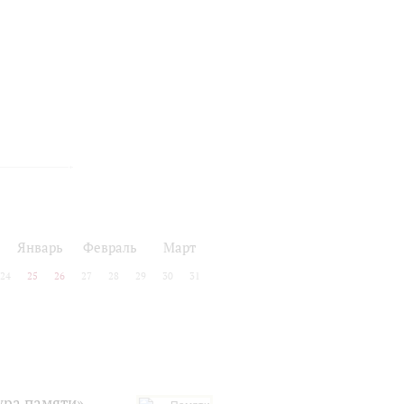
Январь
Февраль
Март
24
25
26
27
28
29
30
31
ура памяти»,