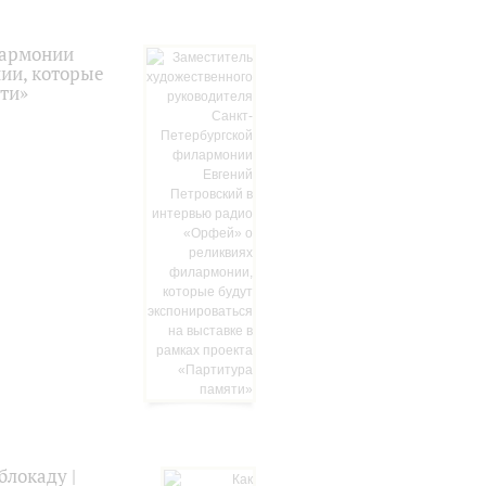
лармонии
ии, которые
яти»
локаду |