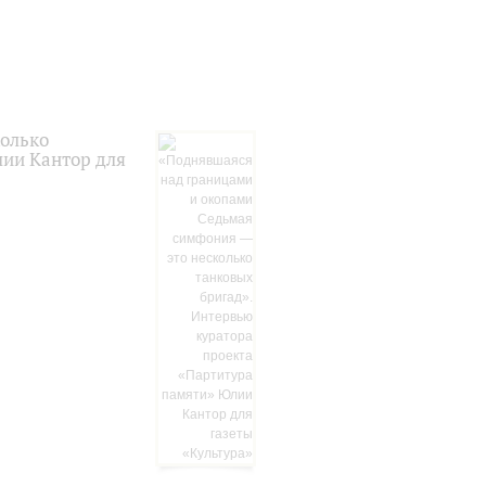
колько
лии Кантор для