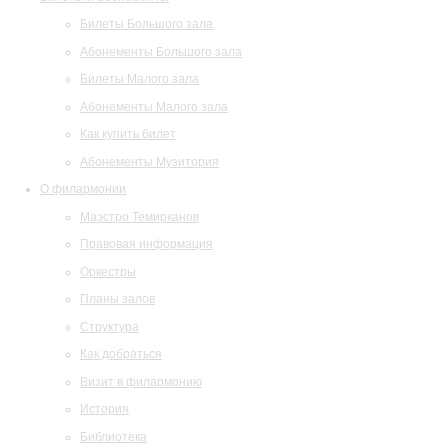
Билеты Большого зала
Абонементы Большого зала
Билеты Малого зала
Абонементы Малого зала
Как купить билет
Абонементы Музитория
О филармонии
Маэстро Темирканов
Правовая информация
Оркестры
Планы залов
Структура
Как добраться
Визит в филармонию
История
Библиотека