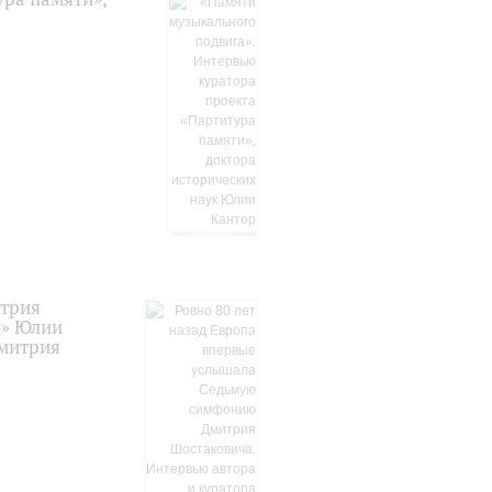
итрия
и» Юлии
Дмитрия