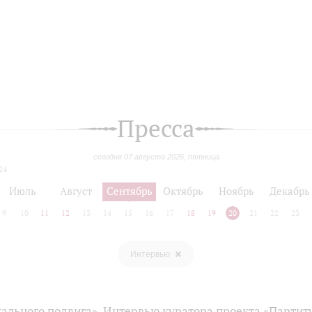
Пресса
сегодня 07 августа 2026, пятница
24
Июль
Август
Сентябрь
Октябрь
Ноябрь
Декабрь
9
10
11
12
13
14
15
16
17
18
19
20
21
22
23
Интервью
ального подвига». Интервью куратора проекта «Партит