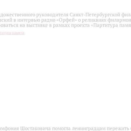
удожественного руководителя Санкт-Петербургской фи
вский в интервью радио «Орфей» о реликвиях филармон
оваться на выставке в рамках проекта «Партитура пам
титура памяти
имфония Шостаковича помогла ленинградцам пережить б