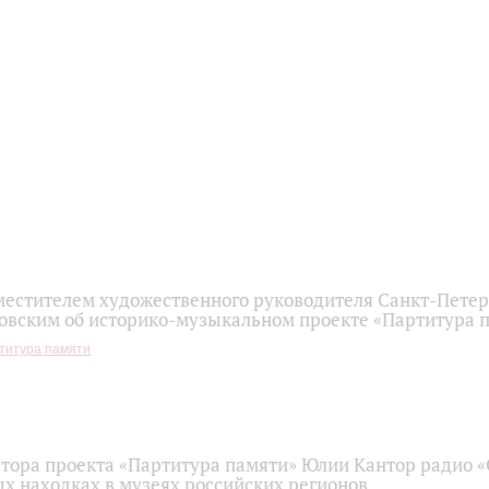
местителем художественного руководителя Санкт-Пете
овским об историко-музыкальном проекте «Партитура 
титура памяти
тора проекта «Партитура памяти» Юлии Кантор радио 
х находках в музеях российских регионов