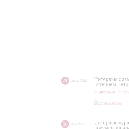
Интервью с за
21
июня
,
2022
Евгением Петр
Интервью
пар
Интервью кура
26
мая
,
2022
документальны