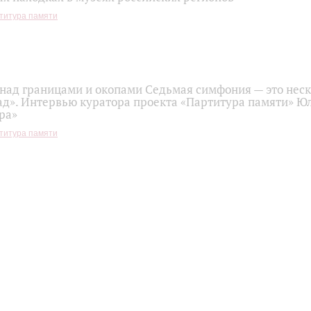
титура памяти
над границами и окопами Седьмая симфония — это нес
ад». Интервью куратора проекта «Партитура памяти» Ю
ра»
титура памяти