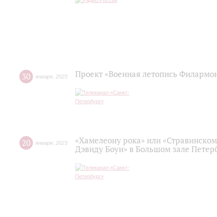
Проект «Военная летопись Филармо
30
января
,
2023
«Хамелеону рока» или «Стравинском
20
января
,
2023
Дэвиду Боуи» в Большом зале Пете