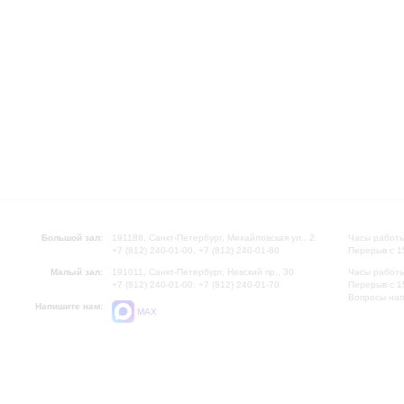
Большой зал:
191186, Санкт-Петербург, Михайловская ул., 2
Часы работы
+7 (812) 240-01-00, +7 (812) 240-01-80
Перерыв с 1
Малый зал:
191011, Санкт-Петербург, Невский пр., 30
Часы работы
+7 (812) 240-01-00, +7 (812) 240-01-70
Перерыв с 1
Вопросы на
Напишите нам:
MAX