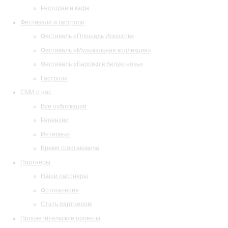
Ресторан и кафе
Фестивали и гастроли
Фестиваль «Площадь Искусств»
Фестиваль «Музыкальная коллекция»
Фестиваль «Барокко в белую ночь»
Гастроли
СМИ о нас
Все публикации
Рецензии
Интервью
Время Шостаковича
Партнеры
Наши партнеры
Фотогалерея
Стать партнером
Просветительские проекты