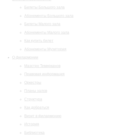
Билеты Большого зала
Абонементы Большого зала
Билеты Малого зала
Абонементы Малого зала
Как купить билет
Абонементы Музитория
О филармонии
Маэстро Темирканов
Правовая информация
Оркестры
Планы залов
Структура
Как добраться
Визит в филармонию
История
Библиотека