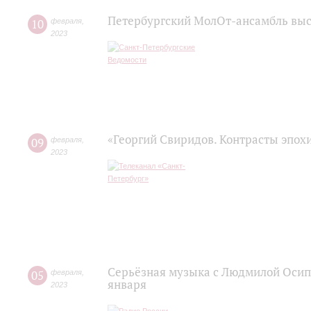
Петербургский МолОт-ансамбль вы
10
февраля
,
2023
«Георгий Свиридов. Контрасты эпох
09
февраля
,
2023
Серьёзная музыка с Людмилой Осипо
05
февраля
,
января
2023