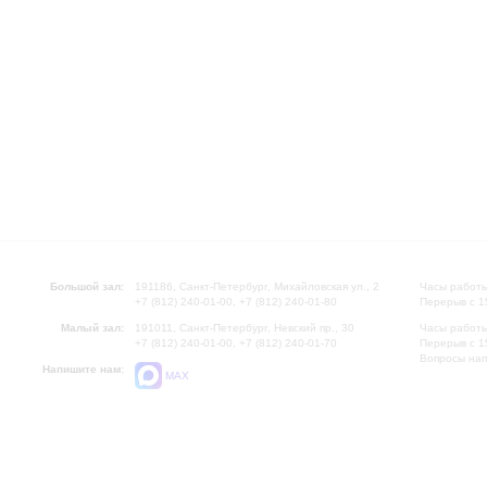
Большой зал:
191186, Санкт-Петербург, Михайловская ул., 2
Часы работы
+7 (812) 240-01-00, +7 (812) 240-01-80
Перерыв с 1
Малый зал:
191011, Санкт-Петербург, Невский пр., 30
Часы работы
+7 (812) 240-01-00, +7 (812) 240-01-70
Перерыв с 1
Вопросы на
Напишите нам:
MAX