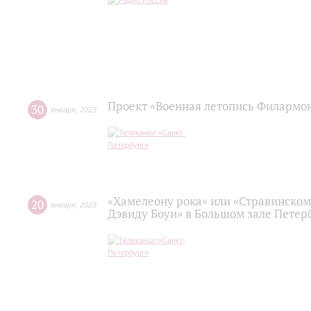
Проект «Военная летопись Филармо
30
января
,
2023
«Хамелеону рока» или «Стравинском
20
января
,
2023
Дэвиду Боуи» в Большом зале Пете