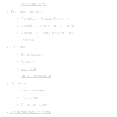
Ресторан и кафе
Фестивали и гастроли
Фестиваль «Площадь Искусств»
Фестиваль «Музыкальная коллекция»
Фестиваль «Барокко в белую ночь»
Гастроли
СМИ о нас
Все публикации
Рецензии
Интервью
Время Шостаковича
Партнеры
Наши партнеры
Фотогалерея
Стать партнером
Просветительские проекты