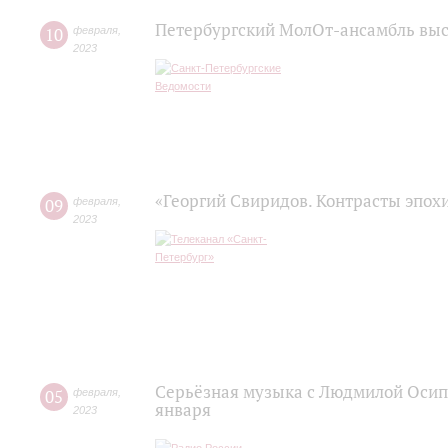
Петербургский МолОт-ансамбль вы
10
февраля
,
2023
«Георгий Свиридов. Контрасты эпох
09
февраля
,
2023
Серьёзная музыка с Людмилой Осипо
05
февраля
,
января
2023