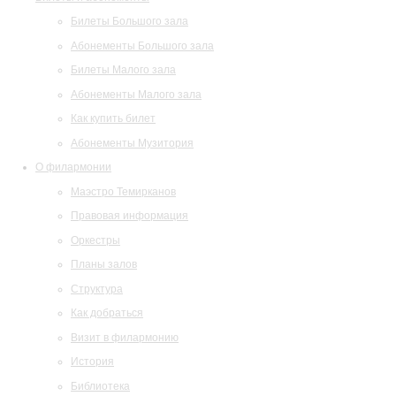
Билеты Большого зала
Абонементы Большого зала
Билеты Малого зала
Абонементы Малого зала
Как купить билет
Абонементы Музитория
О филармонии
Маэстро Темирканов
Правовая информация
Оркестры
Планы залов
Структура
Как добраться
Визит в филармонию
История
Библиотека