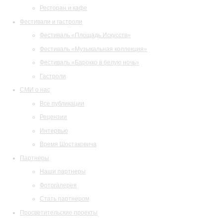
Ресторан и кафе
Фестивали и гастроли
Фестиваль «Площадь Искусств»
Фестиваль «Музыкальная коллекция»
Фестиваль «Барокко в белую ночь»
Гастроли
СМИ о нас
Все публикации
Рецензии
Интервью
Время Шостаковича
Партнеры
Наши партнеры
Фотогалерея
Стать партнером
Просветительские проекты