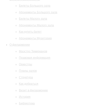
Билеты Большого зала
Абонементы Большого зала
Билеты Малого зала
Абонементы Малого зала
Как купить билет
Абонементы Музитория
О филармонии
Маэстро Темирканов
Правовая информация
Оркестры
Планы залов
Структура
Как добраться
Визит в филармонию
История
Библиотека