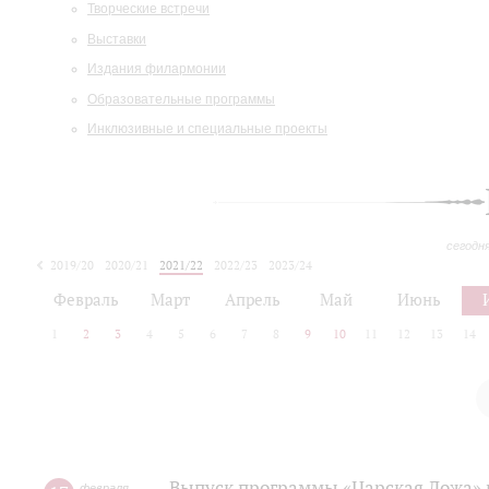
Творческие встречи
Выставки
Издания филармонии
Образовательные программы
Инклюзивные и специальные проекты
сегодн
2019/20
2020/21
2021/22
2022/23
2023/24
2024/25
2025/26
Февраль
Март
Апрель
Май
Июнь
1
2
3
4
5
6
7
8
9
10
11
12
13
14
Выпуск программы «Царская Ложа»
февраля
,