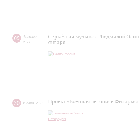
Серьёзная музыка с Людмилой Осипо
05
февраля
,
января
2023
Проект «Военная летопись Филармо
30
января
,
2023