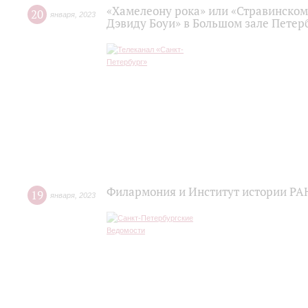
«Хамелеону рока» или «Стравинском
20
января
,
2023
Дэвиду Боуи» в Большом зале Пете
Филармония и Институт истории РАН
19
января
,
2023