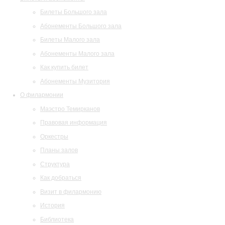
Билеты Большого зала
Абонементы Большого зала
Билеты Малого зала
Абонементы Малого зала
Как купить билет
Абонементы Музитория
О филармонии
Маэстро Темирканов
Правовая информация
Оркестры
Планы залов
Структура
Как добраться
Визит в филармонию
История
Библиотека