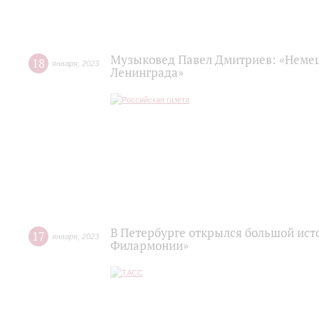
Музыковед Павел Дмитриев: «Немец
18
января
,
2023
Ленинграда»
В Петербурге открылся большой ист
17
января
,
2023
Филармонии»