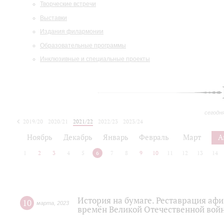
Творческие встречи
Выставки
Издания филармонии
Образовательные программы
Инклюзивные и специальные проекты
сегодн
2019/20
2020/21
2021/22
2022/23
2023/24
2024/25
2025/26
Ноябрь
Декабрь
Январь
Февраль
Март
А
1
2
3
4
5
6
7
8
9
10
11
12
13
14
История на бумаге. Реставрация а
10
марта
,
2023
времён Великой Отечественной вой