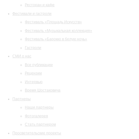
Ресторан и кафе
Фестивали и гастроли
Фестиваль «Площадь Искусств»
Фестиваль «Музыкальная коллекция»
Фестиваль «Барокко в белую ночь»
Гастроли
СМИ о нас
Все публикации
Рецензии
Интервью
Время Шостаковича
Партнеры
Наши партнеры
Фотогалерея
Стать партнером
Просветительские проекты