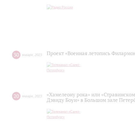
Проект «Военная летопись Филармо
30
января
,
2023
«Хамелеону рока» или «Стравинском
20
января
,
2023
Дэвиду Боуи» в Большом зале Пете