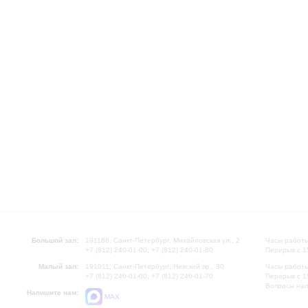
Большой зал:
191186, Санкт-Петербург, Михайловская ул., 2
Часы работы
+7 (812) 240-01-00, +7 (812) 240-01-80
Перерыв с 1
Малый зал:
191011, Санкт-Петербург, Невский пр., 30
Часы работы
+7 (812) 240-01-00, +7 (812) 240-01-70
Перерыв с 1
Вопросы на
Напишите нам:
MAX