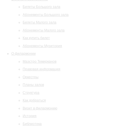
Билеты Большого зала
Абонементы Большого зала
Билеты Малого зала
Абонементы Малого зала
Как купить билет
Абонементы Музитория
О филармонии
Маэстро Темирканов
Правовая информация
Оркестры
Планы залов
Структура
Как добраться
Визит в филармонию
История
Библиотека