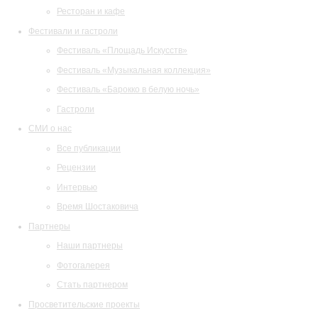
Ресторан и кафе
Фестивали и гастроли
Фестиваль «Площадь Искусств»
Фестиваль «Музыкальная коллекция»
Фестиваль «Барокко в белую ночь»
Гастроли
СМИ о нас
Все публикации
Рецензии
Интервью
Время Шостаковича
Партнеры
Наши партнеры
Фотогалерея
Стать партнером
Просветительские проекты