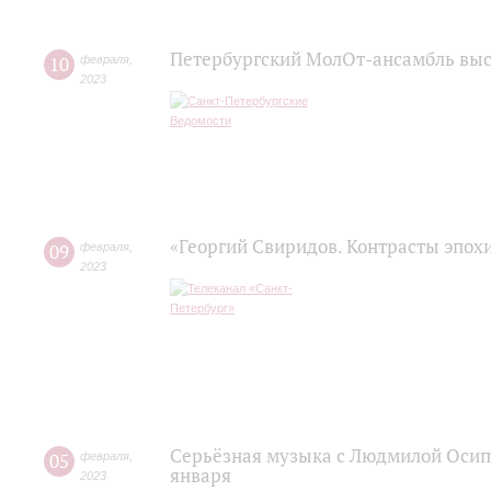
Петербургский МолОт-ансамбль вы
10
февраля
,
2023
«Георгий Свиридов. Контрасты эпох
09
февраля
,
2023
Серьёзная музыка с Людмилой Осипо
05
февраля
,
января
2023