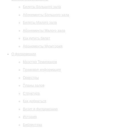
Билеты Большого зала
Абонементы Большого зала
Билеты Малого зала
Абонементы Малого зала
Как купить билет
Абонементы Музитория
О филармонии
Маэстро Темирканов
Правовая информация
Оркестры
Планы залов
Структура
Как добраться
Визит в филармонию
История
Библиотека