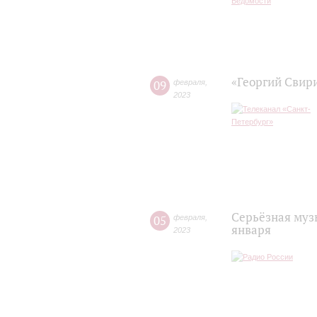
«Георгий Свир
09
февраля
,
2023
Серьёзная муз
05
февраля
,
января
2023