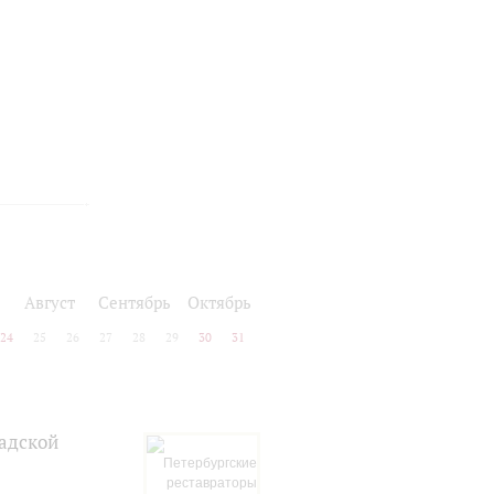
Август
Сентябрь
Октябрь
24
25
26
27
28
29
30
31
адской