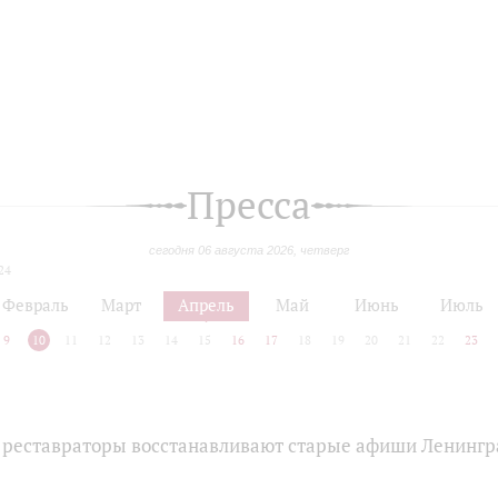
Пресса
сегодня 06 августа 2026, четверг
24
Февраль
Март
Апрель
Май
Июнь
Июль
9
10
11
12
13
14
15
16
17
18
19
20
21
22
23
 реставраторы восстанавливают старые афиши Ленингр