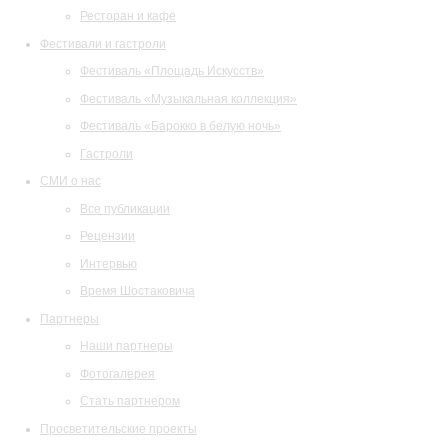
Ресторан и кафе
Фестивали и гастроли
Фестиваль «Площадь Искусств»
Фестиваль «Музыкальная коллекция»
Фестиваль «Барокко в белую ночь»
Гастроли
СМИ о нас
Все публикации
Рецензии
Интервью
Время Шостаковича
Партнеры
Наши партнеры
Фотогалерея
Стать партнером
Просветительские проекты