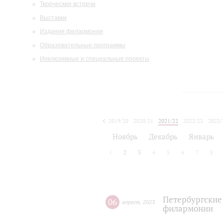
Творческие встречи
Выставки
Издания филармонии
Образовательные программы
Инклюзивные и специальные проекты
2019/20
2020/21
2021/22
2022/23
2023/
2024/25
2025/26
Ноябрь
Декабрь
Январь
1
2
3
4
5
6
7
8
Петербургские
06
апреля
,
2023
филармонии