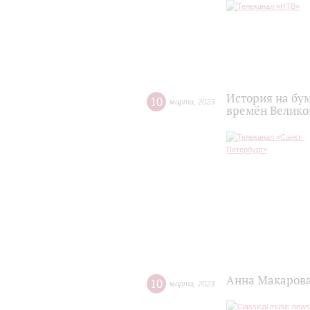
История на бу
10
марта
,
2023
времён Велико
Анна Макарова:
10
марта
,
2023