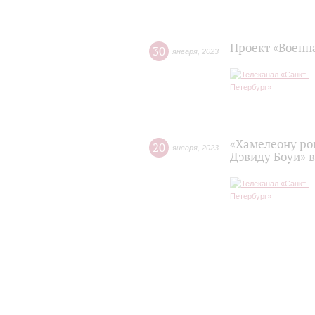
Проект «Военн
30
января
,
2023
«Хамелеону ро
20
января
,
2023
Дэвиду Боуи» 