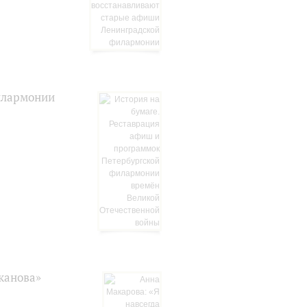
илармонии
канова»