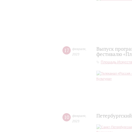
Выпуск програ
17
февраля
,
фестивалю «Пл
2023
Площадь Искусств
Петербургский
10
февраля
,
2023