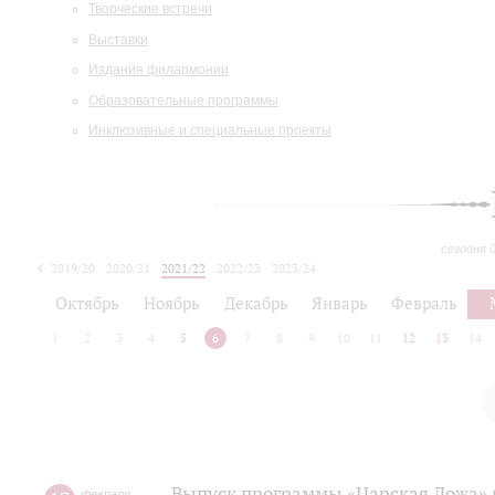
Творческие встречи
Выставки
Издания филармонии
Образовательные программы
Инклюзивные и специальные проекты
сегодня 
2019/20
2020/21
2021/22
2022/23
2023/24
2024/25
2025/26
Октябрь
Ноябрь
Декабрь
Январь
Февраль
1
2
3
4
5
6
7
8
9
10
11
12
13
14
Выпуск программы «Царская Ложа»
февраля
,