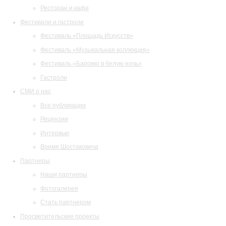
Ресторан и кафе
Фестивали и гастроли
Фестиваль «Площадь Искусств»
Фестиваль «Музыкальная коллекция»
Фестиваль «Барокко в белую ночь»
Гастроли
СМИ о нас
Все публикации
Рецензии
Интервью
Время Шостаковича
Партнеры
Наши партнеры
Фотогалерея
Стать партнером
Просветительские проекты