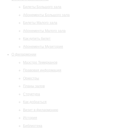
Билеты Большого зала
Абонементы Большого зала
Билеты Малого зала
Абонементы Малого зала
Как купить билет
Абонементы Музитория
О филармонии
Маэстро Темирканов
Правовая информация
Оркестры
Планы залов
Структура
Как добраться
Визит в филармонию
История
Библиотека