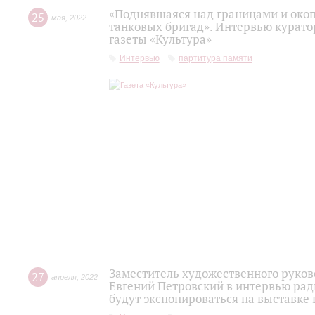
«Поднявшаяся над границами и око
25
мая
,
2022
танковых бригад». Интервью курато
газеты «Культура»
Интервью
партитура памяти
Заместитель художественного руко
27
апреля
,
2022
Евгений Петровский в интервью рад
будут экспонироваться на выставке