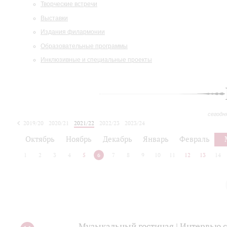
Творческие встречи
Выставки
Издания филармонии
Образовательные программы
Инклюзивные и специальные проекты
сегодн
2019/20
2020/21
2021/22
2022/23
2023/24
2024/25
2025/26
Октябрь
Ноябрь
Декабрь
Январь
Февраль
1
2
3
4
5
6
7
8
9
10
11
12
13
14
Музыкальный гостиная | Интервью