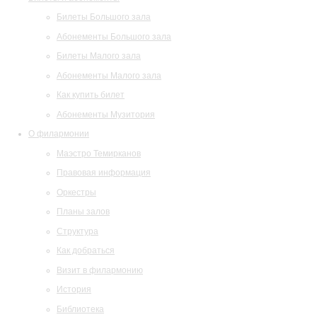
Билеты Большого зала
Абонементы Большого зала
Билеты Малого зала
Абонементы Малого зала
Как купить билет
Абонементы Музитория
О филармонии
Маэстро Темирканов
Правовая информация
Оркестры
Планы залов
Структура
Как добраться
Визит в филармонию
История
Библиотека