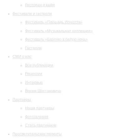
Ресторан и кафе
Фестивали и гастроли
Фестиваль «Площадь Искусств»
Фестиваль «Музыкальная коллекция»
Фестиваль «Барокко в белую ночь»
Гастроли
СМИ о нас
Все публикации
Рецензии
Интервью
Время Шостаковича
Партнеры
Наши партнеры
Фотогалерея
Стать партнером
Просветительские проекты